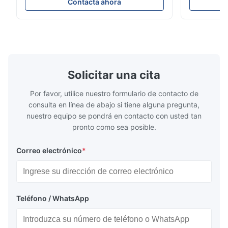
de refrigeración de camiones, furgonetas
refrigerante
Contacta ahora
refrigeradas y sistemas de transporte de
rendimiento 
cadena de frío. Regula con precisión el
eficiencia e
flujo de refrigerante hacia el evaporador
construcció
para garantizar un rendimiento de
compacto y 
enfriamiento estable, eficiencia energética
aplicaciones
y un funcionamiento confiable.
de camiones
frío.
Solicitar una cita
Por favor, utilice nuestro formulario de contacto de
consulta en línea de abajo si tiene alguna pregunta,
nuestro equipo se pondrá en contacto con usted tan
pronto como sea posible.
Correo electrónico
*
Teléfono / WhatsApp