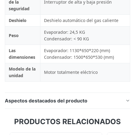
de la
Interruptor de alta y baja presión
seguridad
Deshielo
Deshielo automático del gas caliente
Evaporador: 24,5 KG
Peso
Condensador: < 90 KG
Las
Evaporador: 1130*650*220 (mm)
dimensiones
Condensador: 1500*650*530 (mm)
Modelo de la
Motor totalmente eléctrico
unidad
Aspectos destacados del producto
Unidad frigorífica totalmente eléctrica EV-600 para
PRODUCTOS RELACIONADOS
camiones NEV. El diseño compacto y resistente al
agua IP67 que ahorra energía ahorra espacio. Ideal