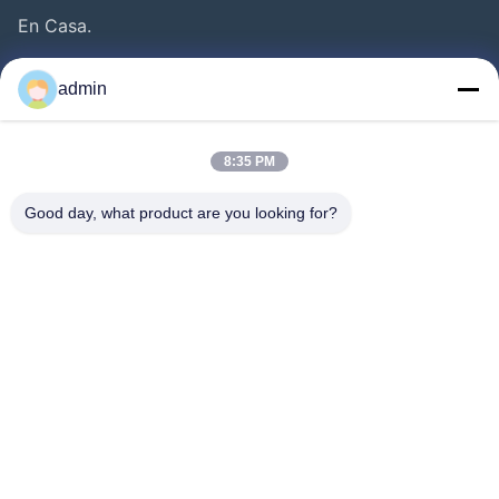
En Casa.
Productos
admin
Vídeos
Sobre Nosotros
8:35 PM
Recorrido Por La Fábrica
Good day, what product are you looking for?
Control De Calidad
Contacta Con Nosotros
Solicitar Una Cotización
Noticias
Síguenos.