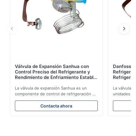
Válvula de Expansión Sanhua con
Danfoss E
Control Preciso del Refrigerante y
Refrigerat
Rendimiento de Enfriamiento Estable
Refrigeran
para Unidades de Refrigeración de
Reliabilit
Vehículos
La válvula de expansión Sanhua es un
La válvula 
componente de control de refrigeración de
unidades de
alto rendimiento diseñado para unidades
regula con p
de refrigeración de camiones, furgonetas
refrigerante
Contacta ahora
refrigeradas y sistemas de transporte de
rendimiento 
cadena de frío. Regula con precisión el
eficiencia e
flujo de refrigerante hacia el evaporador
construcció
para garantizar un rendimiento de
compacto y 
enfriamiento estable, eficiencia energética
aplicaciones