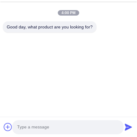
Sobre Nosotros
4:00 PM
Recorrido Por La Fábrica
Good day, what product are you looking for?
Control De Calidad
Contacta Con Nosotros
Solicitar Una Cotización
Noticias
Síguenos.
©2024- Sichuan Yinhuasheng Technology Co., Ltd.. . Todos los derechos
reservados.