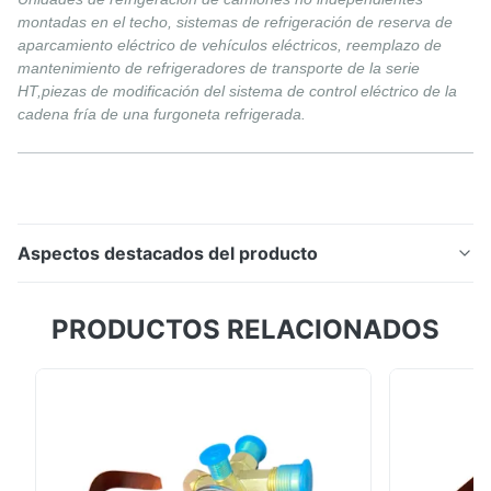
montadas en el techo, sistemas de refrigeración de reserva de
aparcamiento eléctrico de vehículos eléctricos, reemplazo de
mantenimiento de refrigeradores de transporte de la serie
HT,piezas de modificación del sistema de control eléctrico de la
cadena fría de una furgoneta refrigerada.
Aspectos destacados del producto
Módulo de control de refrigeración para camiones
PRODUCTOS RELACIONADOS
DC24V con compresor, ventilador y lógica de
descongelación integrados. Carcasa impermeable y
resistente a golpes con instalación plug-and-play.
Certificado por patente con protección contra
sobrecargas para un funcionamiento confiable de la
cadena de frío.