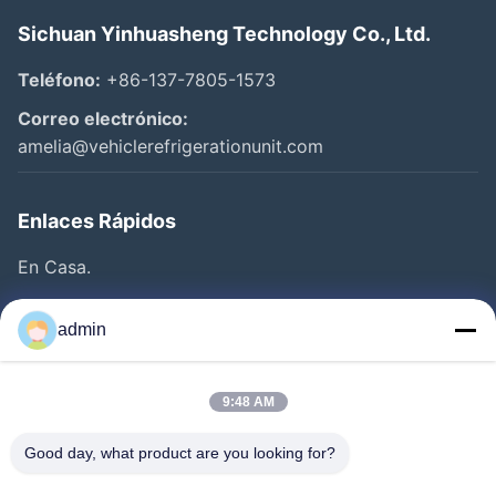
Sichuan Yinhuasheng Technology Co., Ltd.
Teléfono:
+86-137-7805-1573
Correo electrónico:
amelia@vehiclerefrigerationunit.com
Enlaces Rápidos
En Casa.
Productos
admin
Vídeos
Sobre Nosotros
9:48 AM
Recorrido Por La Fábrica
Good day, what product are you looking for?
Control De Calidad