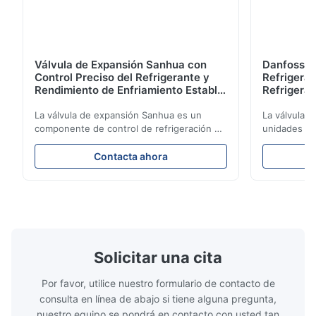
Válvula de Expansión Sanhua con
Danfoss E
Control Preciso del Refrigerante y
Refrigerat
Rendimiento de Enfriamiento Estable
Refrigeran
para Unidades de Refrigeración de
Reliabilit
Vehículos
La válvula de expansión Sanhua es un
La válvula 
componente de control de refrigeración de
unidades de
alto rendimiento diseñado para unidades
regula con p
de refrigeración de camiones, furgonetas
refrigerante
Contacta ahora
refrigeradas y sistemas de transporte de
rendimiento 
cadena de frío. Regula con precisión el
eficiencia e
flujo de refrigerante hacia el evaporador
construcció
para garantizar un rendimiento de
compacto y 
enfriamiento estable, eficiencia energética
aplicaciones
y un funcionamiento confiable.
de camiones
frío.
Solicitar una cita
Por favor, utilice nuestro formulario de contacto de
consulta en línea de abajo si tiene alguna pregunta,
nuestro equipo se pondrá en contacto con usted tan