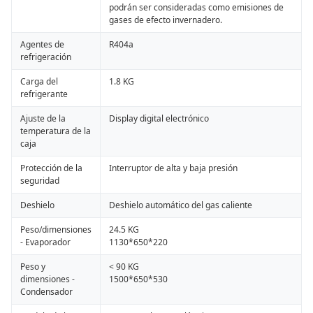
podrán ser consideradas como emisiones de
gases de efecto invernadero.
Agentes de
R404a
refrigeración
Carga del
1.8 KG
refrigerante
Ajuste de la
Display digital electrónico
temperatura de la
caja
Protección de la
Interruptor de alta y baja presión
seguridad
Deshielo
Deshielo automático del gas caliente
Peso/dimensiones
24.5 KG
- Evaporador
1130*650*220
Peso y
< 90 KG
dimensiones -
1500*650*530
Condensador