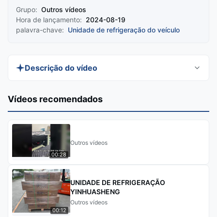
Grupo:
Outros vídeos
Hora de lançamento:
2024-08-19
palavra-chave:
Unidade de refrigeração do veículo
Descrição do vídeo
Discover the EV-088 Roof Top Transport
Vídeos recomendados
Refrigeration Unit, designed for NEV full electric
trucks with a box volume of ≤8m³. This durable
and reliable unit offers low operational costs, high
Outros vídeos
efficiency, and eco-friendly performance, making
00:28
it the perfect choice for small to medium-sized
vehicles.
UNIDADE DE REFRIGERAÇÃO
YINHUASHENG
Outros vídeos
00:12