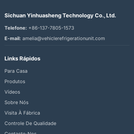
Todos os vídeos
Sichuan Yinhuasheng Technology Co., Ltd.
Unidades de refrigeração de camiões
Telefone:
+86-137-7805-1573
Unidade de refrigeração do veículo
E-mail:
amelia@vehiclerefrigerationunit.com
Unidade de refrigeração elétrica
Links Rápidos
unidade de refrigeração para van
Para Casa
Outros vídeos
Produtos
Vídeos
Sobre Nós
Visita À Fábrica
Controle De Qualidade
Contacte-Nos