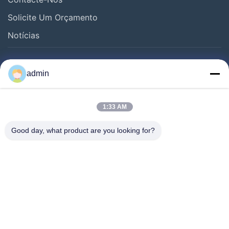
Solicite Um Orçamento
Notícias
Segue-Nos.
admin
1:33 AM
Good day, what product are you looking for?
©2024- Sichuan Yinhuasheng Technology Co., Ltd.. . Todos os direitos
reservados.