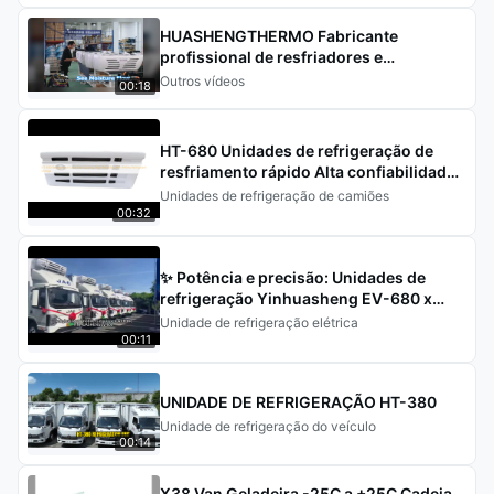
HUASHENGTHERMO Fabricante
profissional de resfriadores e
componentes de refrigeração
Outros vídeos
00:18
HT-680 Unidades de refrigeração de
resfriamento rápido Alta confiabilidade
com carga de refrigerante R404a
Unidades de refrigeração de camiões
00:32
✨ Potência e precisão: Unidades de
refrigeração Yinhuasheng EV-680 x
35m³ Caminhões refrigerados JAC ✨
Unidade de refrigeração elétrica
00:11
UNIDADE DE REFRIGERAÇÃO HT-380
Unidade de refrigeração do veículo
00:14
X38 Van Geladeira -25C a +25C Cadeia