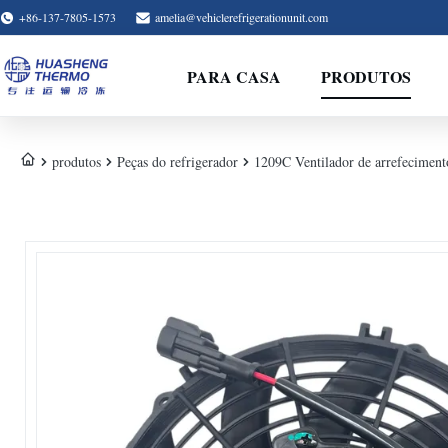
+86-137-7805-1573
amelia@vehiclerefrigerationunit.com
PARA CASA
PRODUTOS
produtos
Peças do refrigerador
1209C Ventilador de arrefecimento