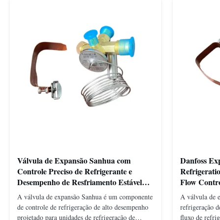
Válvula de Expansão Sanhua com
Danfoss Exp
Controle Preciso de Refrigerante e
Refrigerati
Desempenho de Resfriamento Estável
Flow Contro
para Unidades de Refrigeração Veicular
Compact De
A válvula de expansão Sanhua é um componente
A válvula de 
de controle de refrigeração de alto desempenho
refrigeração d
projetado para unidades de refrigeração de
fluxo de refr