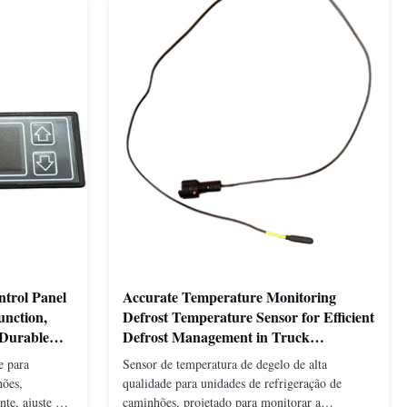
ntrol Panel
Accurate Temperature Monitoring
unction,
Defrost Temperature Sensor for Efficient
 Durable
Defrost Management in Truck
Refrigeration Units with Reliable
e para
Sensor de temperatura de degelo de alta
Performance
hões,
qualidade para unidades de refrigeração de
te, ajuste de
caminhões, projetado para monitorar a