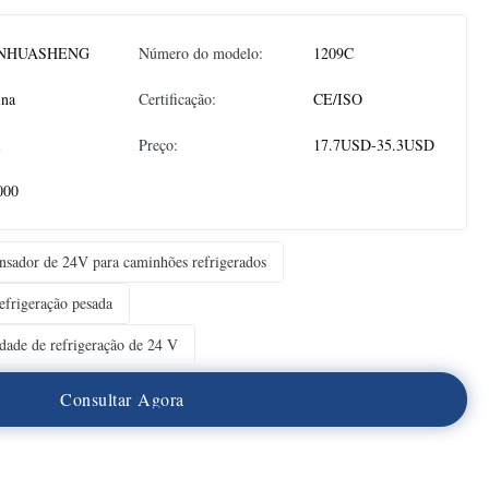
NHUASHENG
Número do modelo:
1209C
ina
Certificação:
CE/ISO
1
Preço:
17.7USD-35.3USD
000
nsador de 24V para caminhões refrigerados
efrigeração pesada
dade de refrigeração de 24 V
C
o
n
s
u
l
t
a
r
A
g
o
r
a