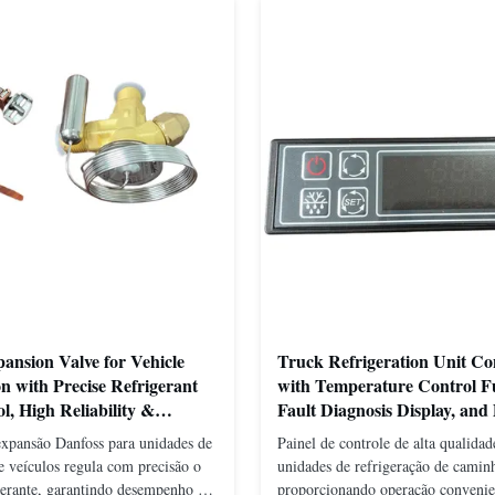
ansion Valve for Vehicle
Truck Refrigeration Unit Co
on with Precise Refrigerant
with Temperature Control F
l, High Reliability &
Fault Diagnosis Display, and
sign
Vehicle Application Design
expansão Danfoss para unidades de
Painel de controle de alta qualidad
e veículos regula com precisão o
unidades de refrigeração de camin
igerante, garantindo desempenho de
proporcionando operação convenien