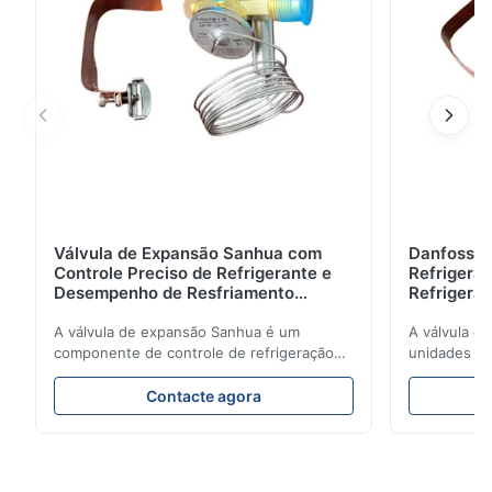
Válvula de Expansão Sanhua com
Danfoss E
Controle Preciso de Refrigerante e
Refrigerat
Desempenho de Resfriamento
Refrigeran
Estável para Unidades de
Reliabilit
Refrigeração Veicular
A válvula de expansão Sanhua é um
A válvula d
componente de controle de refrigeração
unidades de
de alto desempenho projetado para
regula com 
unidades de refrigeração de caminhões,
refrigerant
Contacte agora
vans refrigeradas e sistemas de transporte
refrigeração
de cadeia de frio. Ele regula com precisão
energética.
o fluxo de refrigerante no evaporador para
design comp
garantir desempenho de resfriamento
de aplicaçõ