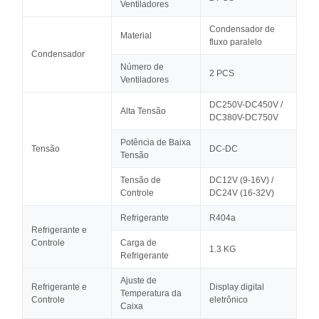
Ventiladores
Condensador de
Material
fluxo paralelo
Condensador
Número de
2 PCS
Ventiladores
DC250V-DC450V /
Alta Tensão
DC380V-DC750V
Potência de Baixa
Tensão
DC-DC
Tensão
Tensão de
DC12V (9-16V) /
Controle
DC24V (16-32V)
Refrigerante
R404a
Refrigerante e
Controle
Carga de
1.3 KG
Refrigerante
Ajuste de
Refrigerante e
Display digital
Temperatura da
Controle
eletrônico
Caixa