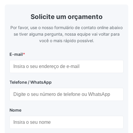
estável, eficiência energética e operação
refrigeraçã
confiável.
cadeia de fr
Solicite um orçamento
Por favor, use o nosso formulário de contato online abaixo
se tiver alguma pergunta, nossa equipe vai voltar para
você o mais rápido possível.
E-mail
*
Telefone / WhatsApp
Nome