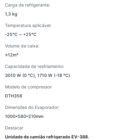
Carga de refrigerante:
1,3 kg
Temperatura aplicável:
-25℃ ~ +25℃
Volume da caixa:
≤12m³
Capacidade de resfriamento:
3010 W (0 ℃), 1710 W (-18 ℃)
Modelo de compressor:
DTH356
Dimensões do Evaporador:
1000*580*210mm
Destacar
Unidade de camião refrigerado EV-388
,