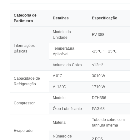
Categoria de
Detalhes
Especificação
Parâmetro
Modelo da
EV-388
Unidade
Informações
Temperatura
Básicas
-25°C ~ +25°C
Aplicável
Volume da Caixa
≤12m³
A 0°C
3010 W
Capacidade de
Refrigeração
A -18°C
1710 W
Modelo
DTH356
Compressor
Óleo Lubrificante
PAG 68
Tubo de cobre com
Material
ranhura interna
Evaporador
Número de
2 PCS