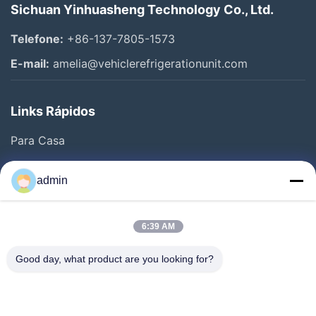
Sichuan Yinhuasheng Technology Co., Ltd.
Telefone:
+86-137-7805-1573
E-mail:
amelia@vehiclerefrigerationunit.com
Links Rápidos
Para Casa
Produtos
admin
Vídeos
Sobre Nós
6:39 AM
Visita À Fábrica
Good day, what product are you looking for?
Controle De Qualidade
Contacte-Nos
Solicite Um Orçamento