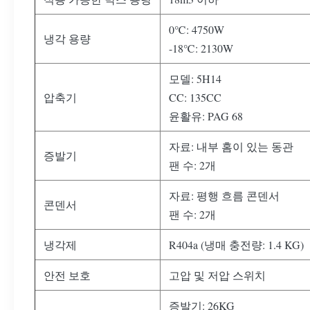
0℃: 4750W
냉각 용량
-18℃: 2130W
모델: 5H14
압축기
CC: 135CC
윤활유: PAG 68
자료: 내부 홈이 있는 동관
증발기
팬 수: 2개
자료: 평행 흐름 콘덴서
콘덴서
팬 수: 2개
냉각제
R404a (냉매 충전량: 1.4 KG)
안전 보호
고압 및 저압 스위치
증발기: 26KG