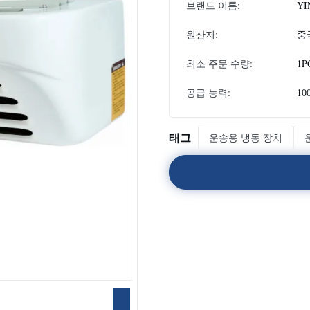
브랜드 이름:
YI
원산지:
중
최소 주문 수량:
1P
공급 능력:
10
태그
운송용 냉동 장치