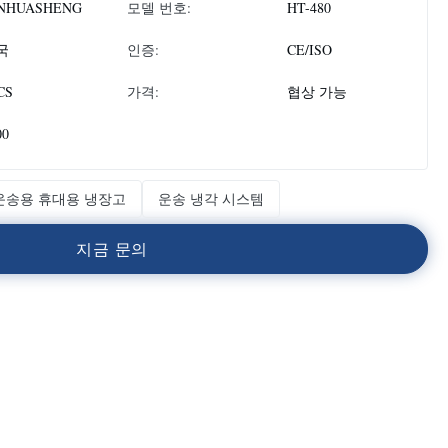
NHUASHENG
모델 번호:
HT-480
국
인증:
CE/ISO
CS
가격:
협상 가능
00
운송용 휴대용 냉장고
운송 냉각 시스템
지
금
문
의