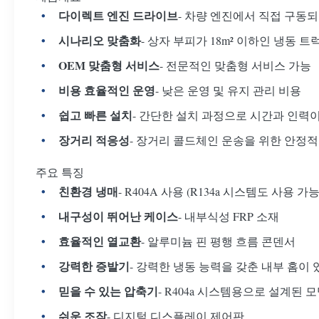
다이렉트 엔진 드라이브
- 차량 엔진에서 직접 구동
시나리오 맞춤화
- 상자 부피가 18m² 이하인 냉동
OEM 맞춤형 서비스
- 전문적인 맞춤형 서비스 가능
비용 효율적인 운영
- 낮은 운영 및 유지 관리 비용
쉽고 빠른 설치
- 간단한 설치 과정으로 시간과 인력
장거리 적응성
- 장거리 콜드체인 운송을 위한 안정
주요 특징
친환경 냉매
- R404A 사용 (R134a 시스템도 사용 가능
내구성이 뛰어난 케이스
- 내부식성 FRP 소재
효율적인 열교환
- 알루미늄 핀 평행 흐름 콘덴서
강력한 증발기
- 강력한 냉동 능력을 갖춘 내부 홈이 
믿을 수 있는 압축기
- R404a 시스템용으로 설계된 모델
쉬운 조작
- 디지털 디스플레이 제어판