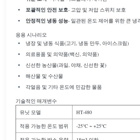
포괄적인 안전 보호
- 고압 및 저압 스위치 보호
안정적인 냉동 성능
- 일관된 온도 제어를 위한 큰 냉
응용 시나리오
냉장 및 냉동 식품(고기, 냉동 만두, 아이스크림)
의료용품 및 의약품(백신, 의약품)
신선한 농산물(과일, 야채, 신선한 꽃)
해산물 및 수산물
각얼음 및 기타 온도에 민감한 물품
기술적인 매개변수
유닛 모델
HT-480
적용 가능한 온도 범위
-25℃ ~ +25℃
적용 가능한 박스 용량
18m3 이하