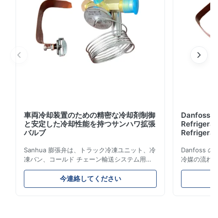
車両冷却装置のための精密な冷却剤制御
Danfoss E
と安定した冷却性能を持つサンハワ拡張
Refrigerat
バルブ
Refrigeran
Reliabilit
Sanhua 膨張弁は、トラック冷凍ユニット、冷
Danfos
凍バン、コールド チェーン輸送システム用に
冷媒の流れ
設計された高性能冷凍制御コンポーネントで
とエネルギ
す。蒸発器への冷媒の流れを正確に制御し、安
構造、コン
今連絡してください
定した冷却性能、エネルギー効率、信頼性の高
ムやコール
い動作を保証します。
ケーション