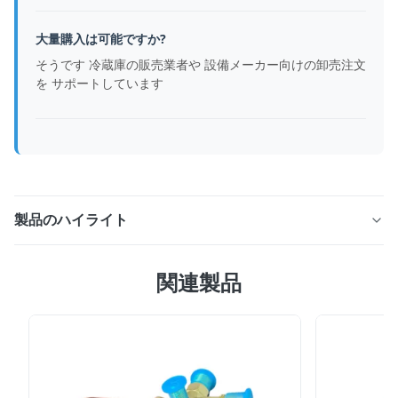
大量購入は可能ですか?
そうです 冷蔵庫の販売業者や 設備メーカー向けの卸売注文
を サポートしています
製品のハイライト
冷蔵室および HVAC システム用の冷凍ユニット電子制御
関連製品
ボックス。インテリジェントな制御、信頼性の高い電気保
護、簡単な配線設置、産業用耐久性が特徴です。 OEMカ
スタマイズが可能なDC24V動作。出荷前に100%テストさ
れています。