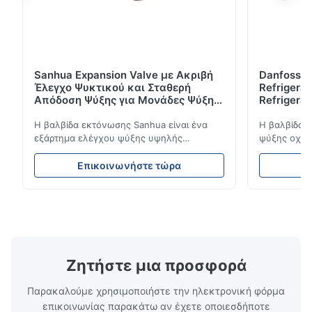
Sanhua Expansion Valve με Ακριβή
Danfoss E
Έλεγχο Ψυκτικού και Σταθερή
Refrigerat
Απόδοση Ψύξης για Μονάδες Ψύξης
Refrigeran
Οχημάτων
Reliabilit
Η βαλβίδα εκτόνωσης Sanhua είναι ένα
Η βαλβίδα 
εξάρτημα ελέγχου ψύξης υψηλής
ψύξης οχημά
απόδοσης που έχει σχεδιαστεί για μονάδες
ροή του ψυ
ψύξης φορτηγών, φορτηγά-ψυγεία και
σταθερή απ
Επικοινωνήστε τώρα
Ε
συστήματα μεταφοράς με κρύα αλυσίδα.
απόδοση. Δι
Ρυθμίζει με ακρίβεια τη ροή ψυκτικού μέσα
συμπαγή σχε
στον εξατμιστή για να εξασφαλίσει σταθερή
συμβατότητ
απόδοση ψύξης, ενεργειακή απόδοση και
ψύξης φορτ
αξιόπιστη λειτουργία.
αλυσίδα.
Ζητήστε μια προσφορά
Παρακαλούμε χρησιμοποιήστε την ηλεκτρονική φόρμα
επικοινωνίας παρακάτω αν έχετε οποιεσδήποτε