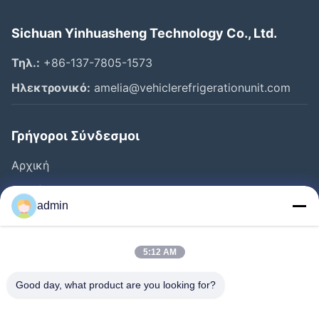
Sichuan Yinhuasheng Technology Co., Ltd.
Τηλ.:
+86-137-7805-1573
Ηλεκτρονικό:
amelia@vehiclerefrigerationunit.com
Γρήγοροι Σύνδεσμοι
Αρχική
Προϊόντα
admin
Βίντεο
Σχετικά Με Εμάς
5:12 AM
Ξενάγηση Στο Εργοστάσιο
Good day, what product are you looking for?
Έλεγχος Ποιότητας
Επικοινωνήστε Μαζί Μας