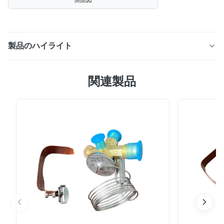
製品のハイライト
X-58 パラレルフローコンデンサーと内側の溝付き銅管を
関連製品
備えたトップマウントトラック冷却システム。環境に優し
い R404A、-25℃ ～ +25℃の範囲、容量 14m3。ダイレ
クトドライブ、低運用コスト、OEMカスタマイズが可
能。