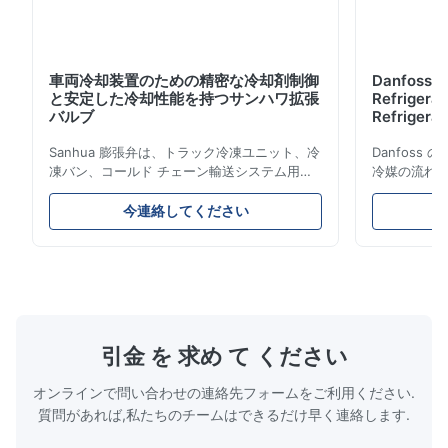
車両冷却装置のための精密な冷却剤制御
Danfoss E
と安定した冷却性能を持つサンハワ拡張
Refrigerat
バルブ
Refrigeran
Reliabilit
Sanhua 膨張弁は、トラック冷凍ユニット、冷
Danfos
凍バン、コールド チェーン輸送システム用に
冷媒の流れ
設計された高性能冷凍制御コンポーネントで
とエネルギ
す。蒸発器への冷媒の流れを正確に制御し、安
構造、コン
今連絡してください
定した冷却性能、エネルギー効率、信頼性の高
ムやコール
い動作を保証します。
ケーション
引金 を 求め て ください
オンラインで問い合わせの連絡先フォームをご利用ください.
質問があれば,私たちのチームはできるだけ早く連絡します.