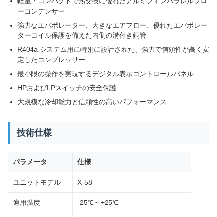
軽量・コンパクトで熱交換に優れたアルミフィンパラレルフロ
ーコンデンサー
強力なエバポレーター、大きなエアフロー、優れたエバポレー
ターコイル保護を備えた内側の溝付き銅管
R404a システム用に特別に設計された、強力で信頼性が高く安
定したコンプレッサー
最小限の操作を実現するデジタル表示コントロールパネル
HPおよびLPスイッチの安全保護
大規模な冷却能力と信頼性の高いパフォーマンス
技術仕様
パラメータ
仕様
ユニットモデル
X-58
適用温度
-25℃～+25℃