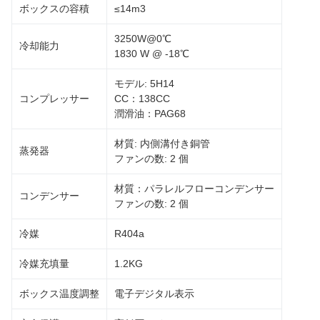
ボックスの容積
≤14m3
3250W@0℃
冷却能力
1830 W @ -18℃
モデル: 5H14
コンプレッサー
CC：138CC
潤滑油：PAG68
材質: 内側溝付き銅管
蒸発器
ファンの数: 2 個
材質：パラレルフローコンデンサー
コンデンサー
ファンの数: 2 個
冷媒
R404a
冷媒充填量
1.2KG
ボックス温度調整
電子デジタル表示