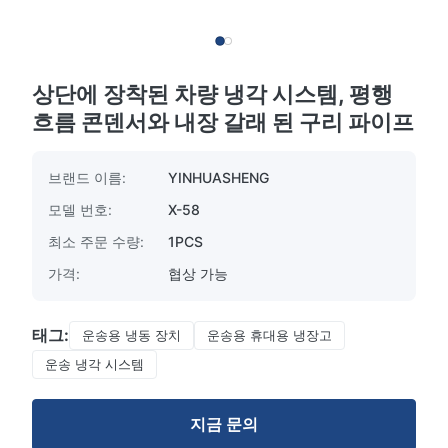
상단에 장착된 차량 냉각 시스템, 평행
흐름 콘덴서와 내장 갈래 된 구리 파이프
브랜드 이름:
YINHUASHENG
모델 번호:
X-58
최소 주문 수량:
1PCS
가격:
협상 가능
태그:
운송용 냉동 장치
운송용 휴대용 냉장고
운송 냉각 시스템
지금 문의