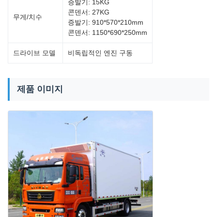
증발기: 15KG
콘덴서: 27KG
무게/치수
증발기: 910*570*210mm
콘덴서: 1150*690*250mm
드라이브 모델
비독립적인 엔진 구동
제품 이미지