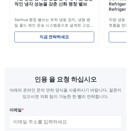
적인 냉각 성능을 갖춘 산화 팽창 밸브
Refrigerat
Refrigeran
Reliabilit
Sanhua 팽창 밸브는 트럭 냉동 장치, 냉동 밴
차량 냉동 장
및 콜드 체인 운송 시스템용으로 설계된 고성능
흐름을 정밀
냉동 제어 구성 요소입니다. 증발기로 유입되는
과 에너지 
냉매 흐름을 정확하게 조절하여 안정적인 냉각
난 구조, 컴
지금 연락하세요
성능, 에너지 효율성 및 안정적인 작동을 보장
콜드 체인 운
합니다.
성이 특징입
인용 을 요청 하십시오
아래의 온라인 문의 연락 양식을 사용하시기 바랍니다. 질문이
있으시면 저희 팀이 가능한 한 빨리 연락합니다.
이메일
*