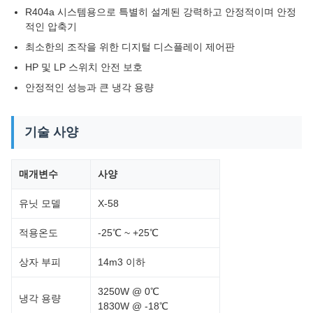
R404a 시스템용으로 특별히 설계된 강력하고 안정적이며 안정
적인 압축기
최소한의 조작을 위한 디지털 디스플레이 제어판
HP 및 LP 스위치 안전 보호
안정적인 성능과 큰 냉각 용량
기술 사양
매개변수
사양
유닛 모델
X-58
적용온도
-25℃ ~ +25℃
상자 부피
14m3 이하
3250W @ 0℃
냉각 용량
1830W @ -18℃