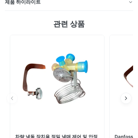
제품 하이라이트
X-58 상단 장착형 트럭 냉동 시스템은 평행 흐름 응축기와
관련 상품
내부 홈이 있는 구리 튜브를 갖추고 있습니다. 친환경
R404A, -25℃~+25℃ 범위, 14m³ 용량. 직접 구동, 낮은
운영 비용, OEM 맞춤화가 가능합니다.
차량 냉동 장치용 정밀 냉매 제어 및 안정
Danfoss E