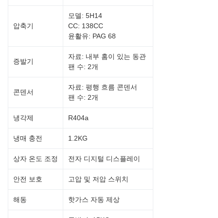
모델: 5H14
압축기
CC: 138CC
윤활유: PAG 68
자료: 내부 홈이 있는 동관
증발기
팬 수: 2개
자료: 평행 흐름 콘덴서
콘덴서
팬 수: 2개
냉각제
R404a
냉매 충전
1.2KG
상자 온도 조정
전자 디지털 디스플레이
안전 보호
고압 및 저압 스위치
해동
핫가스 자동 제상