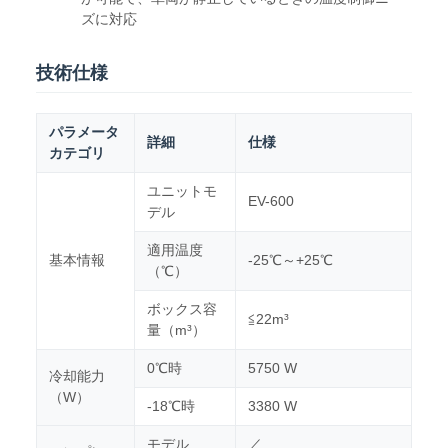
ズに対応
技術仕様
パラメータ
詳細
仕様
カテゴリ
ユニットモ
EV-600
デル
適用温度
基本情報
-25℃～+25℃
（℃）
ボックス容
≦22m³
量（m³）
0℃時
5750 W
冷却能力
（W）
-18℃時
3380 W
モデル
／