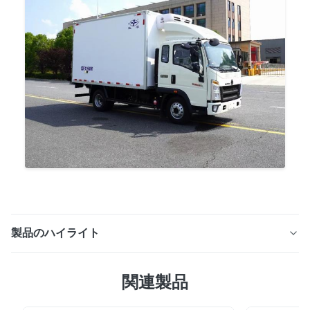
製品のハイライト
EV-600：NEVトラック用の完全電動冷凍ユニット。コン
関連製品
パクトなデザインでスペースを節約し、IP67防水、-25℃
から+25℃まで安定した冷却を実現します。パーキング