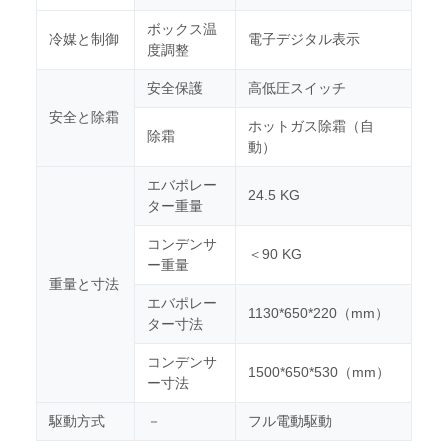
ボックス温
冷媒と制御
電子デジタル表示
度調整
安全保護
高低圧スイッチ
安全と除霜
ホットガス除霜（自
除霜
動）
エバポレー
24.5 KG
ター重量
コンデンサ
＜90 KG
ー重量
重量と寸法
エバポレー
1130*650*220（mm）
ター寸法
コンデンサ
1500*650*530（mm）
ー寸法
駆動方式
－
フル電動駆動