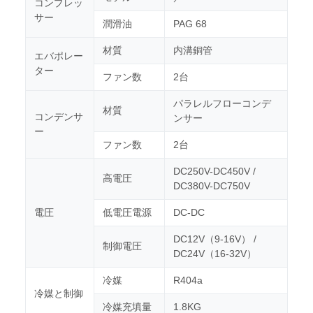
コンプレッ
サー
潤滑油
PAG 68
材質
内溝銅管
エバポレー
ター
ファン数
2台
パラレルフローコンデ
材質
コンデンサ
ンサー
ー
ファン数
2台
DC250V-DC450V /
高電圧
DC380V-DC750V
電圧
低電圧電源
DC-DC
DC12V（9-16V） /
制御電圧
DC24V（16-32V）
冷媒
R404a
冷媒と制御
冷媒充填量
1.8KG