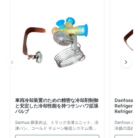
冷却用にAC220Vスタンバイ。
車両冷却装置のための精密な冷却剤制御
Danfoss E
と安定した冷却性能を持つサンハワ拡張
Refrigerat
バルブ
Refrigeran
Reliabilit
Sanhua 膨張弁は、トラック冷凍ユニット、冷
Danfos
凍バン、コールド チェーン輸送システム用に
冷媒の流れ
設計された高性能冷凍制御コンポーネントで
とエネルギ