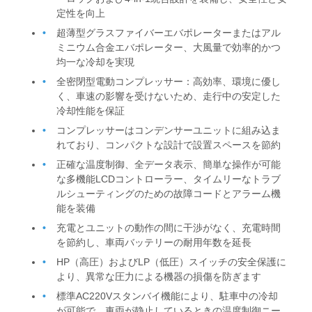
定性を向上
超薄型グラスファイバーエバポレーターまたはアル
ミニウム合金エバポレーター、大風量で効率的かつ
均一な冷却を実現
全密閉型電動コンプレッサー：高効率、環境に優し
く、車速の影響を受けないため、走行中の安定した
冷却性能を保証
コンプレッサーはコンデンサーユニットに組み込ま
れており、コンパクトな設計で設置スペースを節約
正確な温度制御、全データ表示、簡単な操作が可能
な多機能LCDコントローラー、タイムリーなトラブ
ルシューティングのための故障コードとアラーム機
能を装備
充電とユニットの動作の間に干渉がなく、充電時間
を節約し、車両バッテリーの耐用年数を延長
HP（高圧）およびLP（低圧）スイッチの安全保護に
より、異常な圧力による機器の損傷を防ぎます
標準AC220Vスタンバイ機能により、駐車中の冷却
が可能で、車両が静止しているときの温度制御ニー