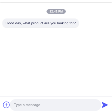
動画
私たちについて
12:41 PM
工場見学
Good day, what product are you looking for?
品質管理
お問い合わせ
見積もりを依頼する
ニュース
私たちをフォローしてください
©2024- Sichuan Yinhuasheng Technology Co., Ltd.. . 複製権所有。