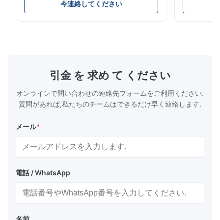
す。蒸発器への冷媒の流れを正確に制御し、安
構造、コン
今連絡してください
定した冷却性能、エネルギー効率、信頼性の高
ムやコール
い動作を保証します。
ケーション
引金 を 求め て ください
オンラインで問い合わせの連絡先フォームをご利用ください.
質問があれば,私たちのチームはできるだけ早く連絡します.
メール
*
電話 / WhatsApp
名前