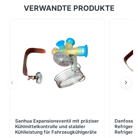
VERWANDTE PRODUKTE
Kompaktes Design spart Platz, IP67 wasserdicht,
stabile Kühlung von -25℃ bis +25℃. AC220V
Standby für Standkühlung.
Sanhua Expansionsventil mit präziser
Danfoss E
Kühlmittelkontrolle und stabiler
Refrigerat
Kühlleistung für Fahrzeugkühlgeräte
Refrigeran
Reliabilit