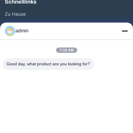
Schnelllinks
Zu Hause
Produkte
admin
Videos
Über Uns
7:19 AM
Werksbesichtigung
Good day, what product are you looking for?
Qualitätskontrolle
Kontakt
Angebot Anfordern
Neuigkeiten
Folgen Sie Uns.