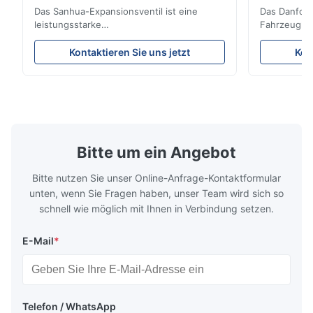
Das Sanhua-Expansionsventil ist eine
Das Danfoss
leistungsstarke
Fahrzeugküh
Kühlsteuerungskomponente, die für LKW-
Kältemittelf
Kühleinheiten, Kühltransporter und
eine stabile
Kontaktieren Sie uns jetzt
Kon
Kühlkettentransportsysteme entwickelt
Energieeffiz
wurde. Es reguliert den Kältemittelfluss in
langlebige 
den Verdampfer präzise und sorgt so für
Design und 
stabile Kühlleistung, Energieeffizienz und
Anwendungsk
zuverlässigen Betrieb.
Kühlsysteme
Bitte um ein Angebot
Bitte nutzen Sie unser Online-Anfrage-Kontaktformular
unten, wenn Sie Fragen haben, unser Team wird sich so
schnell wie möglich mit Ihnen in Verbindung setzen.
E-Mail
*
Telefon / WhatsApp