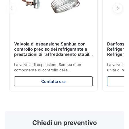
Valvola di espansione Sanhua con
Danfoss E
controllo preciso del refrigerante e
Refrigerat
prestazioni di raffreddamento stabili
Refrigeran
per unità di refrigerazione per veicoli
Reliabilit
La valvola di espansione Sanhua è un
La valvola d
componente di controllo della
unità di ref
refrigerazione ad alte prestazioni
con precisio
progettato per unità di refrigerazione di
garantendo 
Contatta ora
camion, furgoni refrigerati e sistemi di
stabili ed e
trasporto della catena del freddo. Regola
una struttu
accuratamente il flusso di refrigerante
compatto e 
nell'evaporatore per garantire prestazioni
applicativa 
di raffreddamento stabili, efficienza
dei camion e
energetica e funzionamento affidabile.
freddo.
Chiedi un preventivo