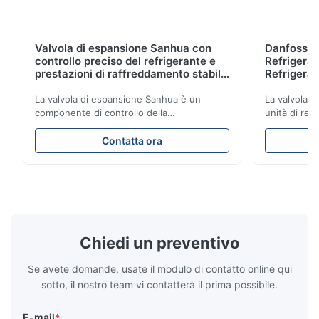
Valvola di espansione Sanhua con
Danfoss E
controllo preciso del refrigerante e
Refrigerat
prestazioni di raffreddamento stabili
Refrigeran
per unità di refrigerazione per veicoli
Reliabilit
La valvola di espansione Sanhua è un
La valvola d
componente di controllo della
unità di ref
refrigerazione ad alte prestazioni
con precisio
progettato per unità di refrigerazione di
garantendo 
Contatta ora
camion, furgoni refrigerati e sistemi di
stabili ed e
trasporto della catena del freddo. Regola
una struttu
accuratamente il flusso di refrigerante
compatto e 
nell'evaporatore per garantire prestazioni
applicativa 
di raffreddamento stabili, efficienza
dei camion e
energetica e funzionamento affidabile.
freddo.
Chiedi un preventivo
Se avete domande, usate il modulo di contatto online qui
sotto, il nostro team vi contatterà il prima possibile.
E-mail
*