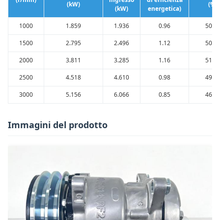
(kW)
(%)
(kW)
energetica)
1000
1.859
1.936
0.96
50.4
1500
2.795
2.496
1.12
50.5
2000
3.811
3.285
1.16
51.7
2500
4.518
4.610
0.98
49.0
3000
5.156
6.066
0.85
46.6
Immagini del prodotto