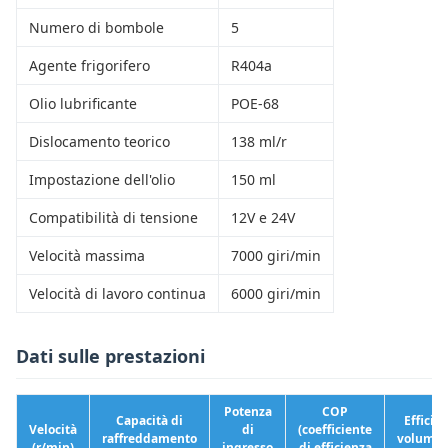
Numero di bombole
5
Agente frigorifero
R404a
Olio lubrificante
POE-68
Dislocamento teorico
138 ml/r
Impostazione dell'olio
150 ml
Compatibilità di tensione
12V e 24V
Velocità massima
7000 giri/min
Velocità di lavoro continua
6000 giri/min
Dati sulle prestazioni
Potenza
COP
Capacità di
Efficie
Velocità
di
(coefficiente
raffreddamento
volumet
(r/min)
ingresso
di efficienza