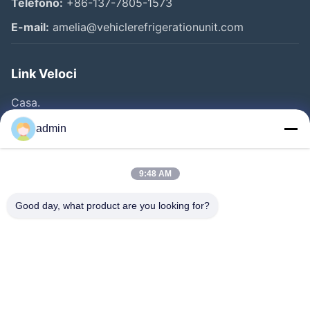
Telefono:
+86-137-7805-1573
E-mail:
amelia@vehiclerefrigerationunit.com
Link Veloci
Casa.
Prodotti
admin
Video
Chi Siamo
9:48 AM
Visita Alla Fabbrica
Good day, what product are you looking for?
Controllo Della Qualità
Contattaci
Chiedi Un Preventivo
Notizie