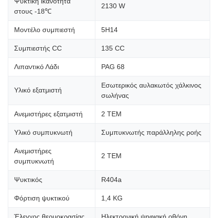
Ψυκτική ικανότητα
2130 W
στους -18℃
Μοντέλο συμπιεστή
5Η14
Συμπιεστής CC
135 CC
Λιπαντικό Λάδι
PAG 68
Εσωτερικός αυλακωτός χάλκινος
Υλικό εξατμιστή
σωλήνας
Ανεμιστήρες εξατμιστή
2 ΤΕΜ
Υλικό συμπυκνωτή
Συμπυκνωτής παράλληλης ροής
Ανεμιστήρες
2 ΤΕΜ
συμπυκνωτή
Ψυκτικός
R404a
Φόρτιση ψυκτικού
1,4 KG
Έλεγχος θερμοκρασίας
Ηλεκτρονική ψηφιακή οθόνη