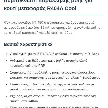
συμπυκνωτή παράλληλης ροής για
κουτί μεταφοράς R404A Cool
Ψυκτικές μονάδες HT-480 σχεδιασμένες για δροσερά κουτιά
μεταφοράς με όγκο έως 18 m³, με προηγμένη τεχνολογία ψύξης
και στιβαρή κατασκευή για αξιόπιστη απόδοση.
Βασικά Χαρακτηριστικά
Οικολογικό ψυκτικό R404A (διατίθεται και σύστημα R134a)
Ανθεκτικό στη διάβρωση και υψηλής αντοχής υλικό
κονσερβοποίησης FRP
Συμπυκνωτής παράλληλης ροής πτερυγίων αλουμινίου,
ελαφρύς και συμπαγής με εξαιρετική ανταλλαγή θερμότητας
Εσωτερικός αυλακωτός εξατμιστής χάλκινου σωλήνα με
μεγάλη ροή αέρα και ενισχυμένη προστασία πηνίου
Ισχυρός, αξιόπιστος συμπιεστής ειδικά σχεδιασμένος για
συστήματα R404a
Πίνακας ελέγχου ψηφιακής οθόνης για ελάχιστη λειτουργία