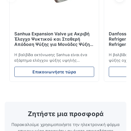
Sanhua Expansion Valve με Ακριβή
Danfoss E
Έλεγχο Ψυκτικού και Σταθερή
Refrigerat
Απόδοση Ψύξης για Μονάδες Ψύξης
Refrigeran
Οχημάτων
Reliabilit
Η βαλβίδα εκτόνωσης Sanhua είναι ένα
Η βαλβίδα 
εξάρτημα ελέγχου ψύξης υψηλής
ψύξης οχημά
απόδοσης που έχει σχεδιαστεί για μονάδες
ροή του ψυ
ψύξης φορτηγών, φορτηγά-ψυγεία και
σταθερή απ
Επικοινωνήστε τώρα
Ε
συστήματα μεταφοράς με κρύα αλυσίδα.
απόδοση. Δι
Ρυθμίζει με ακρίβεια τη ροή ψυκτικού μέσα
συμπαγή σχε
στον εξατμιστή για να εξασφαλίσει σταθερή
συμβατότητ
απόδοση ψύξης, ενεργειακή απόδοση και
ψύξης φορτ
αξιόπιστη λειτουργία.
αλυσίδα.
Ζητήστε μια προσφορά
Παρακαλούμε χρησιμοποιήστε την ηλεκτρονική φόρμα
επικοινωνίας παρακάτω αν έχετε οποιεσδήποτε