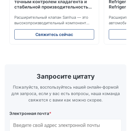
точным контролем хладагента и
Refrigerat
стабильной производительностью
Refrigeran
охлаждения для холодильных
Reliabilit
установок транспортных средств
Расширительный клапан Sanhua — это
Расширител
высокопроизводительный компонент
автомобиль
управления холодильным
точно регу
оборудованием, предназначенный для
обеспечива
Свяжитесь сейчас
холодильных установок грузовых
энергоэффе
автомобилей, фургонов-
конструкци
рефрижераторов и систем
широкую с
транспортировки холодовой цепи. Он
холодильн
точно регулирует поток хладагента в
автомобиле
испаритель, обеспечивая стабильное
холодовой 
охлаждение, энергоэффективность и
Запросите цитату
надежную работу.
Пожалуйста, воспользуйтесь нашей онлайн-формой
для запроса, если у вас есть вопросы, наша команда
свяжется с вами как можно скорее.
Электронная почта
*