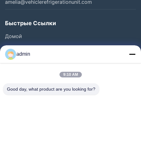
amelia@vehiclerefrigerationunit.com
Быстрые Ссылки
Домой
Продукты
admin
Видео
О Нас
9:10 AM
Экскурсия По Заводу
Good day, what product are you looking for?
Контроль Качества
Свяжитесь С Нами
Запросить Расценки
Новости