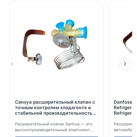
полностью электрических грузовиков,
питающихся напрямую от аккумулятора
автомобиля.Эта система эффективно охлаждает
контейнеры для холодильных грузовиков
размером д...
Санхуа расширительный клапан с
Danfoss E
точным контролем хладагента и
Refrigerat
стабильной производительностью
Refrigeran
охлаждения для холодильных
Reliabilit
установок транспортных средств
Расширительный клапан Sanhua — это
Расширител
высокопроизводительный компонент
автомобиль
управления холодильным
точно регу