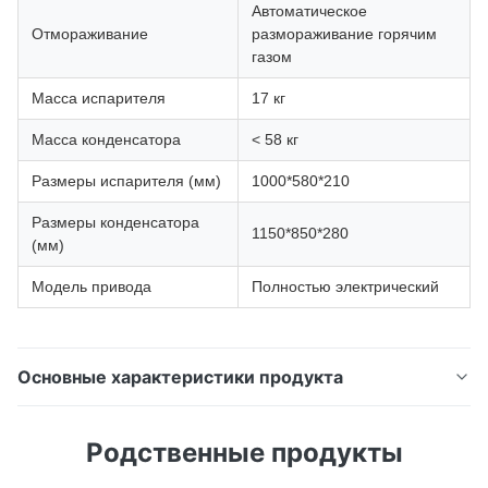
Автоматическое
Отмораживание
размораживание горячим
газом
Масса испарителя
17 кг
Масса конденсатора
< 58 кг
Размеры испарителя (мм)
1000*580*210
Размеры конденсатора
1150*850*280
(мм)
Модель привода
Полностью электрический
Основные характеристики продукта
Система охлаждения для транспортных средств с
Родственные продукты
полным электрическим приводом EV-388 Система
охлаждения EV-388 специально разработана для