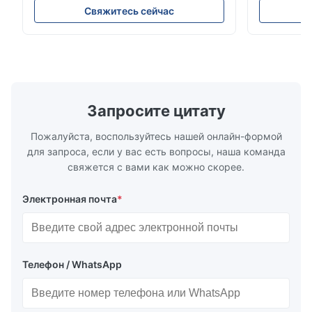
оборудованием, предназначенный для
обеспечива
Свяжитесь сейчас
холодильных установок грузовых
энергоэффе
автомобилей, фургонов-
конструкци
рефрижераторов и систем
широкую с
транспортировки холодовой цепи. Он
холодильн
точно регулирует поток хладагента в
автомобиле
испаритель, обеспечивая стабильное
холодовой 
охлаждение, энергоэффективность и
Запросите цитату
надежную работу.
Пожалуйста, воспользуйтесь нашей онлайн-формой
для запроса, если у вас есть вопросы, наша команда
свяжется с вами как можно скорее.
Электронная почта
*
Телефон / WhatsApp