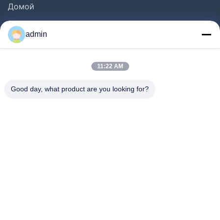
Домой
Продукты
admin
Видео
О Нас
11:22 AM
Экскурсия По Заводу
Good day, what product are you looking for?
Контроль Качества
Свяжитесь С Нами
Запросить Расценки
Новости
Следуйте За Нами.