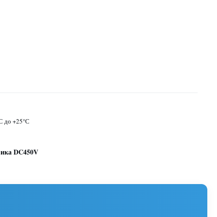
°С до +25°С
вика DC450V