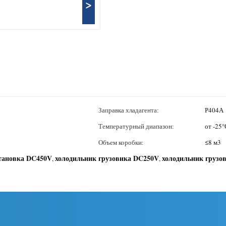
>
Заправка хладагента:
Р404А
Температурный диапазон:
от -25
Объем коробки:
≤8 м3
становка DC450V
холодильник грузовика DC250V
холодильник грузо
,
,