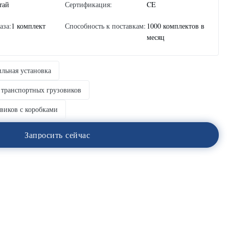
тай
Сертификация:
CE
аза:
1 комплект
Способность к поставкам:
1000 комплектов в
месяц
ильная установка
 транспортных грузовиков
овиков с коробками
З
а
п
р
о
с
и
т
ь
с
е
й
ч
а
с