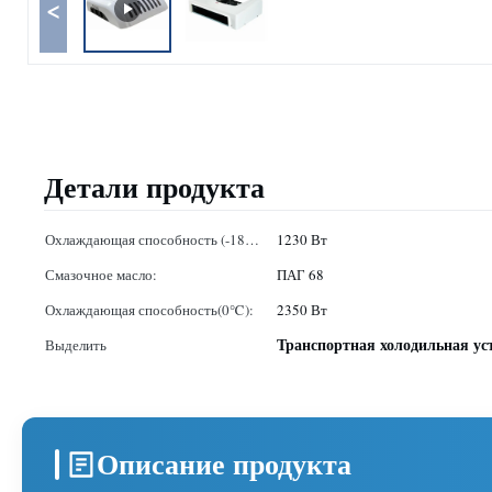
<
Детали продукта
Охлаждающая способность (-18
1230 Вт
℃):
Смазочное масло:
ПАГ 68
Охлаждающая способность(0℃):
2350 Вт
Транспортная холодильная у
Выделить
Описание продукта