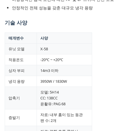
안정적인 전체 성능을 갖춘 대규모 냉각 용량
기술 사양
매개변수
사양
유닛 모델
X-58
적용온도
-20℃ ~ +20℃
상자 부피
14m3 이하
냉각 용량
3950W / 1830W
모델: 5H14
압축기
CC: 138CC
윤활유: PAG 68
자료: 내부 홈이 있는 동관
증발기
팬 수: 2개