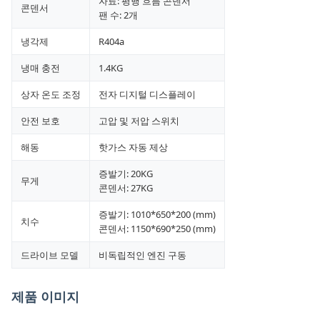
자료: 평행 흐름 콘덴서
콘덴서
팬 수: 2개
냉각제
R404a
냉매 충전
1.4KG
상자 온도 조정
전자 디지털 디스플레이
안전 보호
고압 및 저압 스위치
해동
핫가스 자동 제상
증발기: 20KG
무게
콘덴서: 27KG
증발기: 1010*650*200 (mm)
치수
콘덴서: 1150*690*250 (mm)
드라이브 모델
비독립적인 엔진 구동
제품 이미지