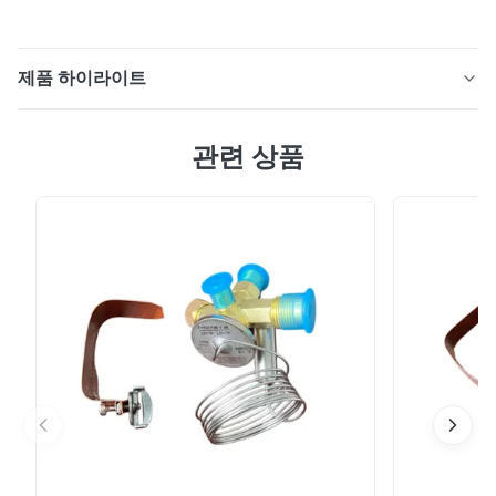
제품 하이라이트
14m² 트럭용 X-58 상단 장착형 차량 냉동 시스템입니다.
관련 상품
평행 흐름 콘덴서, 내부 홈이 있는 구리 튜브 증발기 및
R404A 친환경 냉매가 특징입니다. OEM 맞춤형 옵션을 통
해 냉장/냉동 운송을 위한 안정적인 성능을 제공합니다.