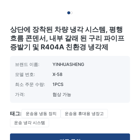
상단에 장착된 차량 냉각 시스템, 평행
흐름 콘덴서, 내부 갈래 된 구리 파이프
증발기 및 R404A 친환경 냉각제
브랜드 이름:
YINHUASHENG
모델 번호:
X-58
최소 주문 수량:
1PCS
가격:
협상 가능
태그:
운송용 냉동 장치
운송용 휴대용 냉장고
운송 냉각 시스템