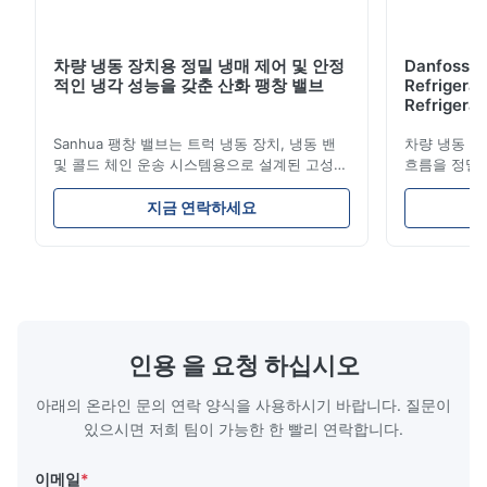
차량 냉동 장치용 정밀 냉매 제어 및 안정
Danfoss E
적인 냉각 성능을 갖춘 산화 팽창 밸브
Refrigerat
Refrigeran
Reliabilit
Sanhua 팽창 밸브는 트럭 냉동 장치, 냉동 밴
차량 냉동 장
및 콜드 체인 운송 시스템용으로 설계된 고성능
흐름을 정밀
냉동 제어 구성 요소입니다. 증발기로 유입되는
과 에너지 
냉매 흐름을 정확하게 조절하여 안정적인 냉각
난 구조, 컴
지금 연락하세요
성능, 에너지 효율성 및 안정적인 작동을 보장
콜드 체인 운
합니다.
성이 특징입
인용 을 요청 하십시오
아래의 온라인 문의 연락 양식을 사용하시기 바랍니다. 질문이
있으시면 저희 팀이 가능한 한 빨리 연락합니다.
이메일
*