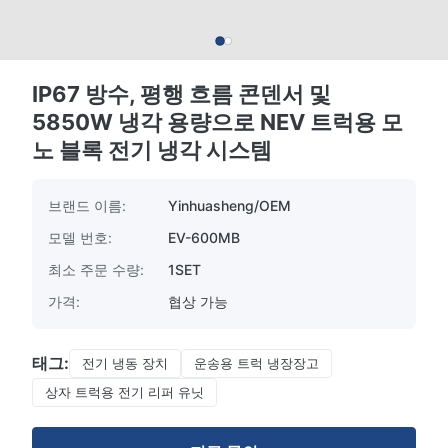
IP67 방수, 평행 흐름 콘덴서 및
5850W 냉각 용량으로 NEV 트럭용 모
노 블록 전기 냉각 시스템
브랜드 이름:
Yinhuasheng/OEM
모델 번호:
EV-600MB
최소 주문 수량:
1SET
가격:
협상 가능
태그:
전기 냉동 장치
운송용 트럭 냉장장고
상자 트럭용 전기 리퍼 유닛