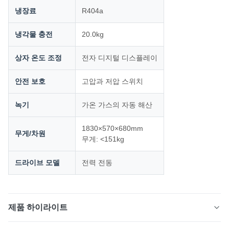
냉장료
R404a
냉각물 충전
20.0kg
상자 온도 조정
전자 디지털 디스플레이
안전 보호
고압과 저압 스위치
녹기
가온 가스의 자동 해산
1830×570×680mm
무게/차원
무게: <151kg
드라이브 모델
전력 전동
제품 하이라이트
고효율 완전 밀폐형 압축기, 컴팩트한 디자인, LCD 컨트롤