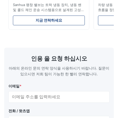
Reliabilit
Sanhua 팽창 밸브는 트럭 냉동 장치, 냉동 밴
차량 냉동 장
및 콜드 체인 운송 시스템용으로 설계된 고성능
흐름을 정밀
냉동 제어 구성 요소입니다. 증발기로 유입되는
과 에너지 
냉매 흐름을 정확하게 조절하여 안정적인 냉각
난 구조, 컴
지금 연락하세요
성능, 에너지 효율성 및 안정적인 작동을 보장
콜드 체인 운
합니다.
성이 특징입
인용 을 요청 하십시오
아래의 온라인 문의 연락 양식을 사용하시기 바랍니다. 질문이
있으시면 저희 팀이 가능한 한 빨리 연락합니다.
이메일
*
전화 / 왓츠앱