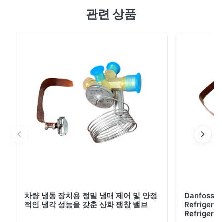
관련 상품
러, AC-DC 인터록 및 IP67 방수 등급을 특징으로 하는 밴
(22m3 이하)용 모노블록 전기 냉동 시스템입니다. 0℃에
서 5850W 용량으로 -25°C ~ +25°C의 안정적인 냉각을
제공합니다.
차량 냉동 장치용 정밀 냉매 제어 및 안정
Danfoss E
적인 냉각 성능을 갖춘 산화 팽창 밸브
Refrigerat
Refrigeran