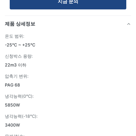
지금 문의
제품 상세정보
온도 범위:
-25°C ~ +25°C
신청박스 용량:
22m3 이하
압축기 변위:
PAG 68
냉각능력(0℃):
5850W
냉각능력(-18℃):
3400W