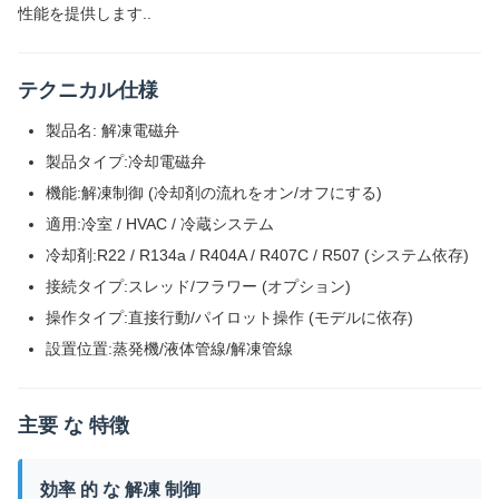
性能を提供します..
テクニカル仕様
製品名: 解凍電磁弁
製品タイプ:冷却電磁弁
機能:解凍制御 (冷却剤の流れをオン/オフにする)
適用:冷室 / HVAC / 冷蔵システム
冷却剤:R22 / R134a / R404A / R407C / R507 (システム依存)
接続タイプ:スレッド/フラワー (オプション)
操作タイプ:直接行動/パイロット操作 (モデルに依存)
設置位置:蒸発機/液体管線/解凍管線
主要 な 特徴
効率 的 な 解凍 制御