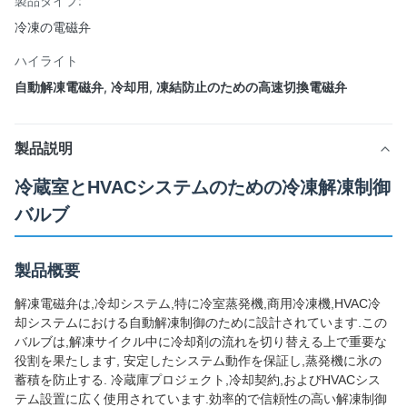
製品タイプ:
冷凍の電磁弁
ハイライト
自動解凍電磁弁
,
冷却用
,
凍結防止のための高速切換電磁弁
製品説明
冷蔵室とHVACシステムのための冷凍解凍制御
バルブ
製品概要
解凍電磁弁は,冷却システム,特に冷室蒸発機,商用冷凍機,HVAC冷
却システムにおける自動解凍制御のために設計されています.この
バルブは,解凍サイクル中に冷却剤の流れを切り替える上で重要な
役割を果たします, 安定したシステム動作を保証し,蒸発機に氷の
蓄積を防止する. 冷蔵庫プロジェクト,冷却契約,およびHVACシス
テム設置に広く使用されています.効率的で信頼性の高い解凍制御