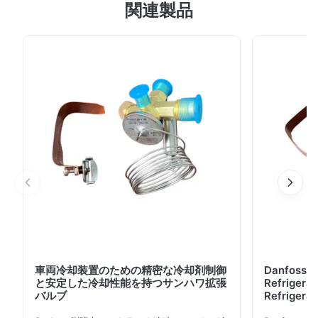
関連製品
動霜取り制御用の霜取りソレノイド バルブ。氷の付着を
防ぎ、安定した運転を保証し、
R22/R134a/R404A/R407C/R507冷媒をサポートしま
す。漏れ、圧力、電気テストによる工業グレードの品質。
車両冷却装置のための精密な冷却剤制御
Danfoss E
と安定した冷却性能を持つサンハワ拡張
Refrigerat
バルブ
Refrigeran
Reliabilit