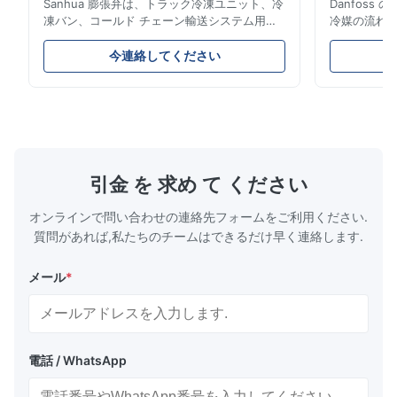
Sanhua 膨張弁は、トラック冷凍ユニット、冷
Danfos
凍バン、コールド チェーン輸送システム用に
冷媒の流れ
設計された高性能冷凍制御コンポーネントで
とエネルギ
す。蒸発器への冷媒の流れを正確に制御し、安
構造、コン
今連絡してください
定した冷却性能、エネルギー効率、信頼性の高
ムやコール
い動作を保証します。
ケーション
引金 を 求め て ください
オンラインで問い合わせの連絡先フォームをご利用ください.
質問があれば,私たちのチームはできるだけ早く連絡します.
メール
*
電話 / WhatsApp