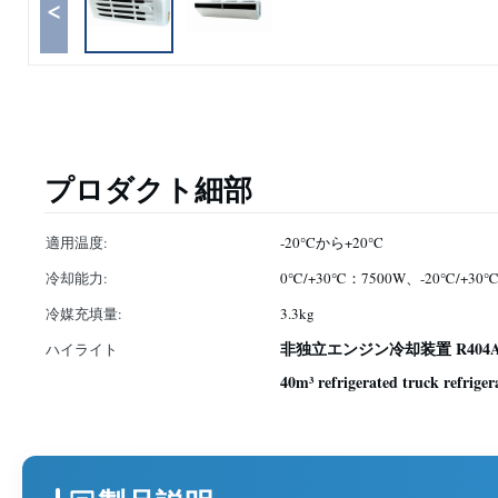
<
プロダクト細部
適用温度:
-20°Cから+20°C
冷却能力:
0℃/+30℃：7500W、-20℃/+30
冷媒充填量:
3.3kg
非独立エンジン冷却装置 R40
ハイライト
40m³ refrigerated truck refriger