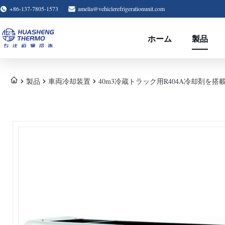
+86-137-7805-1573
amelia@vehiclerefrigerationunit.com
ホーム
製品
製品
車両冷却装置
40m3冷蔵トラック用R404A冷却剤を