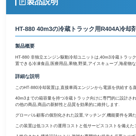
製品説明
HT-880 40m3の冷蔵トラック用R404
製品概要
HT-880 非独立エンジン駆動冷却ユニットは,40m3冷蔵トラッ
置できる冷凍食品,医療用品,果物,野菜,アイスキューブ,海産物な
詳細な説明
このHT-880冷却装置は,直接車両エンジンから電源を供給す
40m3までの箱容量を持つ冷蔵トラック向けに専門的に設計され
の他の商品,商品の新鮮性と品質を効果的に維持します.
グローバル顧客の個別化された設置,マッチング,機能要件を満
この装置は低コストの運用コストと低サービスコストを備えた