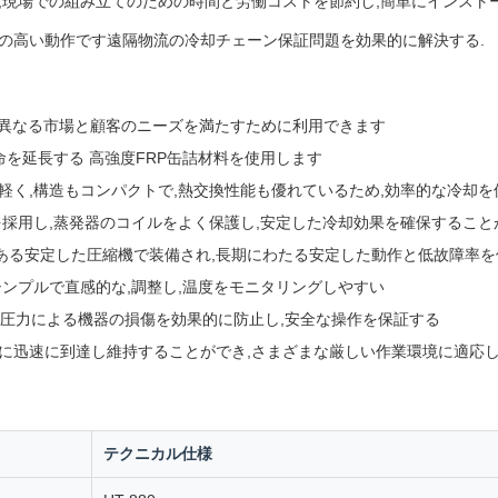
,現場での組み立てのための時間と労働コストを節約し,簡単にインスト
の高い動作です遠隔物流の冷却チェーン保証問題を効果的に解決する.
,また,異なる市場と顧客のニーズを満たすために利用できます
命を延長する 高強度FRP缶詰材料を使用します
軽く,構造もコンパクトで,熱交換性能も優れているため,効率的な冷却を
を採用し,蒸発器のコイルをよく保護し,安定した冷却効果を確保すること
のある安定した圧縮機で装備され,長期にわたる安定した動作と低故障率を
シンプルで直感的な,調整し,温度をモニタリングしやすい
れ,異常圧力による機器の損傷を効果的に防止し,安全な操作を保証する
に迅速に到達し維持することができ,さまざまな厳しい作業環境に適応し
テクニカル仕様