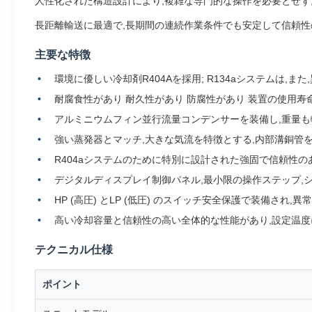
人性化された構造設計により,複雑な専門的な操作を必要とせず
長距離輸送に最適で,長期間の連続作業条件でも安定して信頼性
主要な特徴
環境に優しい冷却剤R404Aを採用; R134aシステムは
耐腐食性があり 耐久性があり 防腐性があり 装置の使用寿
アルミニウムフィン並行流量コンデンサーを装備し,重量も
強い蒸発器とマッチ,大きな気流を特徴とする,内部溝銅管
R404aシステムのために特別に設計された強固で信頼性
デジタルディスプレイ制御パネル,最小限の操作ステップ,
HP (高圧) とLP (低圧) のスイッチ安全保護で装備さ
高い冷却容量と信頼性の高い全体的な性能があり,設定温度
テクニカル仕様
ポイント