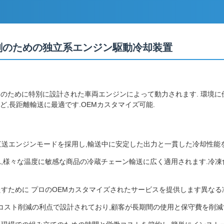
A冷却剤のための独立系エンジン駆動冷却装置
クのために特別に設計された車両エンジンによって動力されます. 環境に優しい
ど,長距離輸送に最適です.OEMカスタマイズ可能.
る直送エンジンモードを採用し,輸送中に安定した出力と一貫した冷却性能
,様々な温度に敏感な商品の冷蔵チェーン輸送に広く適用されます.冷凍食
たすために プロのOEMカスタマイズされたサービスを提供します異なる
コスト削減の利点で設計されており,顧客が長期間の使用と保守費を削減