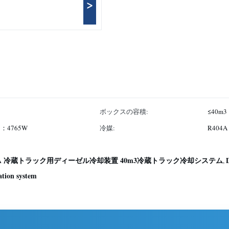
>
ボックスの容積:
≤40m3
℃：4765W
冷媒:
R404A
4A 冷蔵トラック用ディーゼル冷却装置 40m3冷蔵トラック冷却システム
D
,
ation system