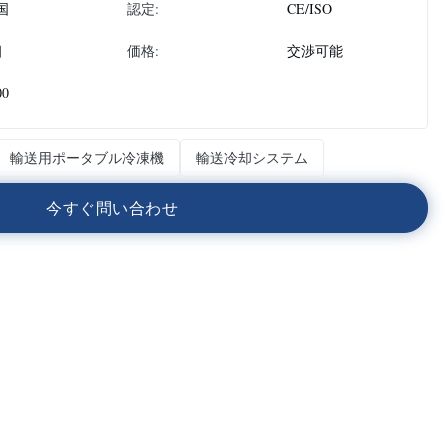
国
認定:
CE/ISO
個
価格:
交渉可能
00
輸送用ポータブル冷凍機
輸送冷却システム
今
す
ぐ
問
い
合
わ
せ