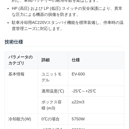
約し、車両バッテリーの耐用年数を延ばします。
HP (高圧) および LP (低圧) スイッチの安全保護により、異常
な圧力による機器の損傷を防ぎます。
駐車冷却用AC220Vスタンバイ機能を標準装備し、停車時の温
度管理ニーズに対応します。
技術仕様
パラメータの
詳細
仕様
カテゴリ
基本情報
ユニットモ
EV-600
デル
適用温度(℃)
-25℃～+25℃
ボックス容
≤22m3
積 (m3)
冷却能力(W)
0℃の場合
5750W