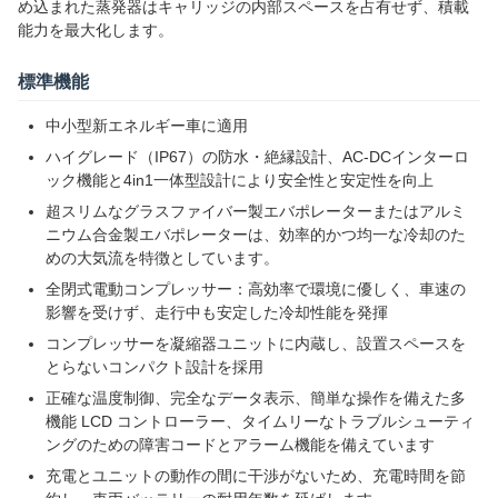
め込まれた蒸発器はキャリッジの内部スペースを占有せず、積載
能力を最大化します。
標準機能
中小型新エネルギー車に適用
ハイグレード（IP67）の防水・絶縁設計、AC-DCインターロ
ック機能と4in1一体型設計により安全性と安定性を向上
超スリムなグラスファイバー製エバポレーターまたはアルミ
ニウム合金製エバポレーターは、効率的かつ均一な冷却のた
めの大気流を特徴としています。
全閉式電動コンプレッサー：高効率で環境に優しく、車速の
影響を受けず、走行中も安定した冷却性能を発揮
コンプレッサーを凝縮器ユニットに内蔵し、設置スペースを
とらないコンパクト設計を採用
正確な温度制御、完全なデータ表示、簡単な操作を備えた多
機能 LCD コントローラー、タイムリーなトラブルシューティ
ングのための障害コードとアラーム機能を備えています
充電とユニットの動作の間に干渉がないため、充電時間を節