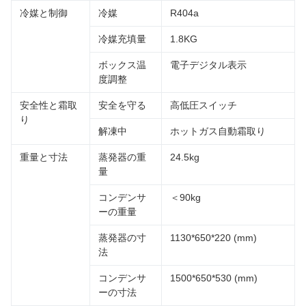
冷媒と制御
冷媒
R404a
冷媒充填量
1.8KG
ボックス温
電子デジタル表示
度調整
安全性と霜取
安全を守る
高低圧スイッチ
り
解凍中
ホットガス自動霜取り
重量と寸法
蒸発器の重
24.5kg
量
コンデンサ
＜90kg
ーの重量
蒸発器の寸
1130*650*220 (mm)
法
コンデンサ
1500*650*530 (mm)
ーの寸法