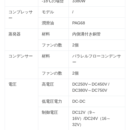
-18℃の場合
3380W
コンプレッサ
モデル
/
ー
潤滑油
PAG68
蒸発器
材料
内側溝付き銅管
ファンの数
2個
コンデンサー
材料
パラレルフローコンデンサ
ー
ファンの数
2個
電圧
高電圧
DC250V～DC450V /
DC380V～DC750V
低電圧電力
DC-DC
制御電圧
DC12V（9～
16V）/DC24V（16～
32V）