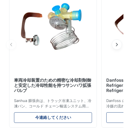
車両冷却装置のための精密な冷却剤制御
Danfoss E
と安定した冷却性能を持つサンハワ拡張
Refrigerat
バルブ
Refrigeran
Reliabilit
Sanhua 膨張弁は、トラック冷凍ユニット、冷
Danfos
凍バン、コールド チェーン輸送システム用に
冷媒の流れ
設計された高性能冷凍制御コンポーネントで
とエネルギ
す。蒸発器への冷媒の流れを正確に制御し、安
構造、コン
今連絡してください
定した冷却性能、エネルギー効率、信頼性の高
ムやコール
い動作を保証します。
ケーション