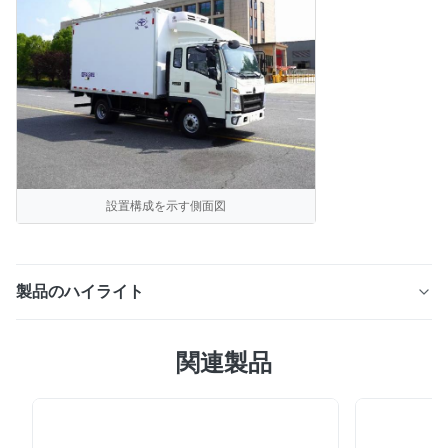
設置構成を示す側面図
製品のハイライト
EV-600: NEV トラック用 IP67 防水冷凍ユニット
関連製品
(≤22m3)。コンパクト設計、電動コンプレッサー、LCD
コントローラー、AC220Vスタンバイを搭載。安定した冷
却を確保し、荷物スペースを最大限に活用します。