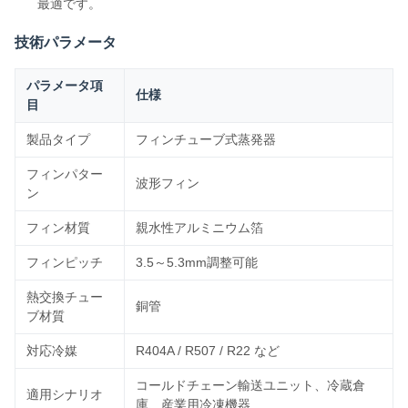
最適です。
技術パラメータ
パラメータ項
仕様
目
製品タイプ
フィンチューブ式蒸発器
フィンパター
波形フィン
ン
フィン材質
親水性アルミニウム箔
フィンピッチ
3.5～5.3mm調整可能
熱交換チュー
銅管
ブ材質
対応冷媒
R404A / R507 / R22 など
コールドチェーン輸送ユニット、冷蔵倉
適用シナリオ
庫、産業用冷凍機器