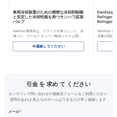
車両冷却装置のための精密な冷却剤制御
Danfoss E
と安定した冷却性能を持つサンハワ拡張
Refrigerat
バルブ
Refrigeran
Reliabilit
Sanhua 膨張弁は、トラック冷凍ユニット、冷
Danfos
凍バン、コールド チェーン輸送システム用に
冷媒の流れ
設計された高性能冷凍制御コンポーネントで
とエネルギ
す。蒸発器への冷媒の流れを正確に制御し、安
構造、コン
今連絡してください
定した冷却性能、エネルギー効率、信頼性の高
ムやコール
い動作を保証します。
ケーション
引金 を 求め て ください
オンラインで問い合わせの連絡先フォームをご利用ください.
質問があれば,私たちのチームはできるだけ早く連絡します.
メール
*