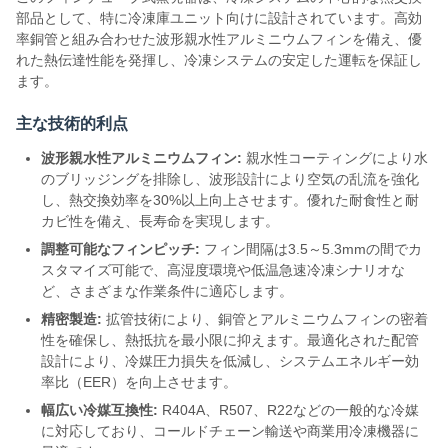
部品として、特に冷凍庫ユニット向けに設計されています。高効
率銅管と組み合わせた波形親水性アルミニウムフィンを備え、優
れた熱伝達性能を発揮し、冷凍システムの安定した運転を保証し
ます。
主な技術的利点
波形親水性アルミニウムフィン:
親水性コーティングにより水
のブリッジングを排除し、波形設計により空気の乱流を強化
し、熱交換効率を30%以上向上させます。優れた耐食性と耐
カビ性を備え、長寿命を実現します。
調整可能なフィンピッチ:
フィン間隔は3.5～5.3mmの間でカ
スタマイズ可能で、高湿度環境や低温急速冷凍シナリオな
ど、さまざまな作業条件に適応します。
精密製造:
拡管技術により、銅管とアルミニウムフィンの密着
性を確保し、熱抵抗を最小限に抑えます。最適化された配管
設計により、冷媒圧力損失を低減し、システムエネルギー効
率比（EER）を向上させます。
幅広い冷媒互換性:
R404A、R507、R22などの一般的な冷媒
に対応しており、コールドチェーン輸送や商業用冷凍機器に