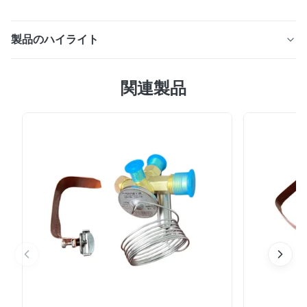
製品のハイライト
波形の親水性アルミニウムフィンを備えたフィンアンドチ
関連製品
ューブ蒸発器により、熱交換が 30% 向上します。調整可
能なフィンピッチ (3.5 ～ 5.3 mm) とコールドチェーン
および産業用冷凍用の幅広い冷媒互換性。カスタムサイズ
も利用可能です。