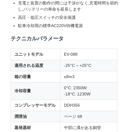
充電と装置の動作の間には干渉がなく,充電時間を節約
し,バッテリーの寿命を延長します
高圧・低圧スイッチの安全保護
駐車冷却用の標準AC220V待機電源
テクニカルパラメータ
ユニットモデル
EV-088
適用される温度
-25°C ~ +25°C
箱の容量
≤8m3
0°C: 2350W
冷却容量
-18°C: 1230W
コンプレッサーモデル
DDH356
潤滑油
ページ 68
蒸発器材
中部に溝がある銅管