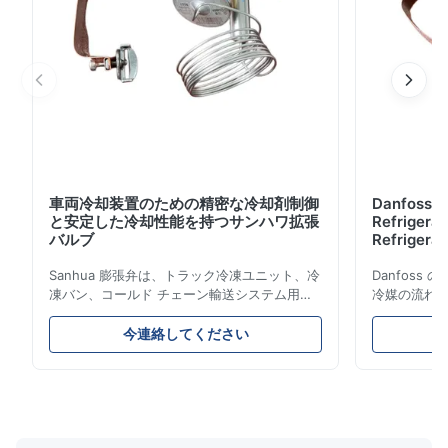
完全に閉ざされた電気コンプレッサー:高効率,環境に優し
い,車両の速度に影響を受けない コンパクトな設計のため
のコンプレッサーがコンデンサーユ...
車両冷却装置のための精密な冷却剤制御
Danfoss E
と安定した冷却性能を持つサンハワ拡張
Refrigerat
バルブ
Refrigeran
Reliabilit
Sanhua 膨張弁は、トラック冷凍ユニット、冷
Danfos
凍バン、コールド チェーン輸送システム用に
冷媒の流れ
設計された高性能冷凍制御コンポーネントで
とエネルギ
す。蒸発器への冷媒の流れを正確に制御し、安
構造、コン
今連絡してください
定した冷却性能、エネルギー効率、信頼性の高
ムやコール
い動作を保証します。
ケーション