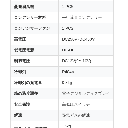
蒸発扇風機
1 PCS
コンデンサー材料
平行流量コンデンサー
コンデンサーファン
1 PCS
高電圧
DC250V~DC450V
低電圧電源
DC-DC
制御電圧
DC12V(9〜16V)
冷却剤
R404a
冷却剤の充電量
0.8kg
箱の温度調整
電子デジタルディスプレイ
安全保護
高低圧スイッチ
解凍
熱気ガスの解凍
13kg