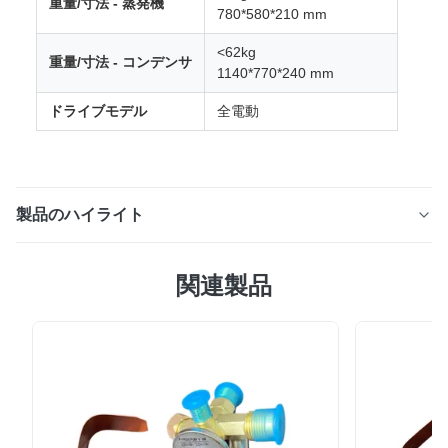
重量/寸法 - 蒸発機
780*580*210 mm
<62kg
重量/寸法 - コンデンサ
1140*770*240 mm
ドライブモデル
全電動
製品のハイライト
EV-088 トラック用電気屋上輸送冷却装置 NEV全電動ト
関連製品
ラック向けに設計されたEV-088屋上輸送冷却装置は,車両
バッテリーで動いており,容量が8m3までの冷蔵庫に最適
化されています. 耐久性,信頼性,低運用コスト,効率的な操
作の理想的な組み合わせを顧客に提供します 製品画像 標
準的な特徴 小型・中型新エネルギー車両向け 高級 IP67
防水と隔離設計,AC-DC インターロックと4イン1 構成 高
気流容量を持つ超薄型ガラス繊維またはアルミ合金蒸発機