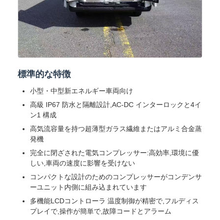
標準的な特徴
小型・中型新エネルギー車両向け
高級 IP67 防水と隔離設計,AC-DC インターロックと4イ
ン1 構成
高気流容量を持つ超薄型ガラス繊維またはアルミ合金蒸
発機
完全に閉ざされた電気コンプレッサー:高効率,環境に優
しい,車両の速度に影響を受けない
コンパクトな設計のためのコンプレッサーがコンデンサ
ーユニット内側に組み込まれています
多機能LCDコントローラ 温度制御が精密で,フルディス
プレイで,操作が簡単で,故障コードとアラーム