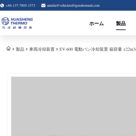
+86-137-7805-1573
amelia@vehiclerefrigerationunit.com
ホーム
製品
製品
車両冷却装置
EV-600 電動バン冷却装置 箱容量 ≤22m