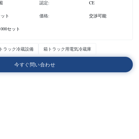
国
認定:
CE
セット
価格:
交渉可能
1000セット
トラック冷蔵設備
箱トラック用電気冷蔵庫
今
す
ぐ
問
い
合
わ
せ