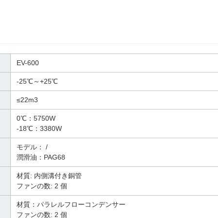
EV-600
-25℃～+25℃
≤22m3
0℃：5750W
-18℃：3380W
モデル： /
潤滑油：PAG68
材質: 内側溝付き銅管
ファンの数: 2 個
材質：パラレルフローコンデンサー
ファンの数: 2 個