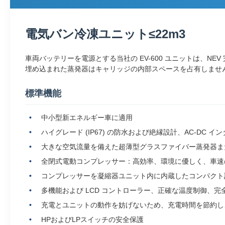
電気バン冷凍ユニット≤22m3
車両バッテリーを電源とする当社の EV-600 ユニットは、N
埋め込まれた蒸発器はキャリッジの内部スペースを占有しませ
標準機能
中小型新エネルギー車に適用
ハイグレード (IP67) の防水および絶縁設計、AC-DC インタ
大きな空気流量を備えた超薄型グラスファイバー蒸発器ま
全閉式電動コンプレッサー：高効率、環境に優しく、車速
コンプレッサーを凝縮器ユニット内に内蔵したコンパクト
多機能および LCD コントローラー、正確な温度制御、
充電とユニットの動作を妨げないため、充電時間を節約し
HPおよびLPスイッチの安全保護