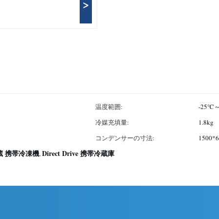
>
温度範囲:
-25℃
冷媒充填量:
1.8kg
コンデンサーの寸法:
1500*6
蔵 携帯冷凍機
Direct Drive 携帯冷蔵庫
,