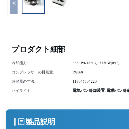
<
プロダクト細部
冷却能力:
3380W(-18℃)、5750W(0℃)
コンプレッサーの排気量:
PAG68
蒸発器の寸法:
1130*650*220
電気バン冷却装置
電動バン冷
ハイライト
,
製品説明