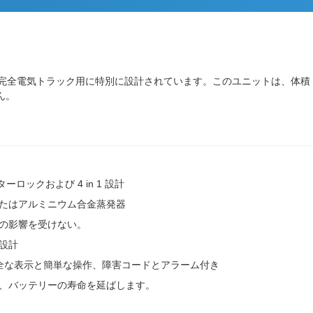
EV 完全電気トラック用に特別に設計されています。このユニットは、体積
ん。
ーロックおよび 4 in 1 設計
たはアルミニウム合金蒸発器
の影響を受けない。
設計
完全な表示と簡単な操作、障害コードとアラーム付き
、バッテリーの寿命を延ばします。