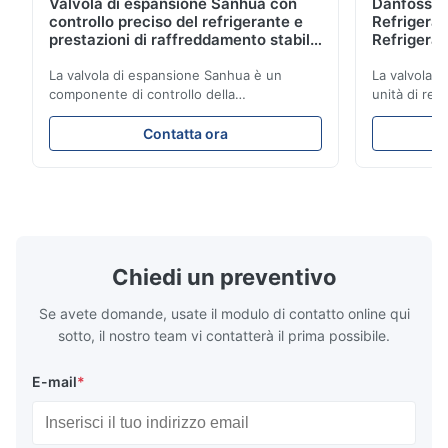
Valvola di espansione Sanhua con
Danfoss E
controllo preciso del refrigerante e
Refrigerat
prestazioni di raffreddamento stabili
Refrigeran
per unità di refrigerazione per veicoli
Reliabilit
La valvola di espansione Sanhua è un
La valvola d
componente di controllo della
unità di ref
refrigerazione ad alte prestazioni
con precisio
progettato per unità di refrigerazione di
garantendo 
Contatta ora
camion, furgoni refrigerati e sistemi di
stabili ed e
trasporto della catena del freddo. Regola
una struttu
accuratamente il flusso di refrigerante
compatto e 
nell'evaporatore per garantire prestazioni
applicativa 
di raffreddamento stabili, efficienza
dei camion e
energetica e funzionamento affidabile.
freddo.
Chiedi un preventivo
Se avete domande, usate il modulo di contatto online qui
sotto, il nostro team vi contatterà il prima possibile.
E-mail
*