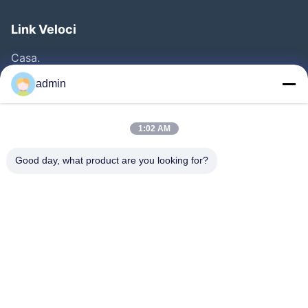
Link Veloci
Casa.
Prodotti
admin
Video
Chi Siamo
1:02 AM
Visita Alla Fabbrica
Good day, what product are you looking for?
Controllo Della Qualità
Contattaci
Chiedi Un Preventivo
Notizie
Seguiteci.