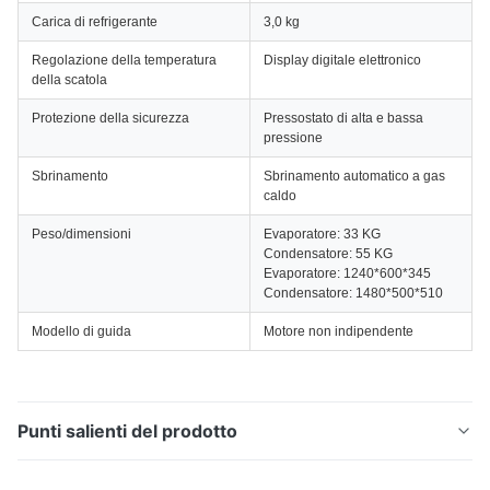
Carica di refrigerante
3,0 kg
Regolazione della temperatura
Display digitale elettronico
della scatola
Protezione della sicurezza
Pressostato di alta e bassa
pressione
Sbrinamento
Sbrinamento automatico a gas
caldo
Peso/dimensioni
Evaporatore: 33 KG
Condensatore: 55 KG
Evaporatore: 1240*600*345
Condensatore: 1480*500*510
Modello di guida
Motore non indipendente
Punti salienti del prodotto
Unità di refrigerazione HT-780 per camion ≤32m³,