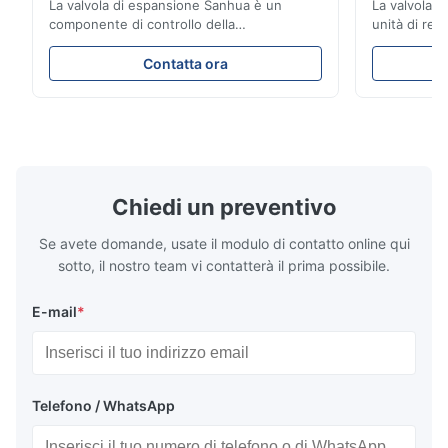
La valvola di espansione Sanhua è un
La valvola d
componente di controllo della
unità di ref
refrigerazione ad alte prestazioni
con precisio
progettato per unità di refrigerazione di
garantendo 
Contatta ora
camion, furgoni refrigerati e sistemi di
stabili ed e
trasporto della catena del freddo. Regola
una struttu
accuratamente il flusso di refrigerante
compatto e 
nell'evaporatore per garantire prestazioni
applicativa 
di raffreddamento stabili, efficienza
dei camion e
energetica e funzionamento affidabile.
freddo.
Chiedi un preventivo
Se avete domande, usate il modulo di contatto online qui
sotto, il nostro team vi contatterà il prima possibile.
E-mail
*
Telefono / WhatsApp