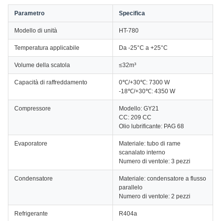
Parametro
Specifica
Modello di unità
HT-780
Temperatura applicabile
Da -25°C a +25°C
Volume della scatola
≤32m³
Capacità di raffreddamento
0℃/+30℃: 7300 W
-18℃/+30℃: 4350 W
Compressore
Modello: GY21
CC: 209 CC
Olio lubrificante: PAG 68
Evaporatore
Materiale: tubo di rame
scanalato interno
Numero di ventole: 3 pezzi
Condensatore
Materiale: condensatore a flusso
parallelo
Numero di ventole: 2 pezzi
Refrigerante
R404a