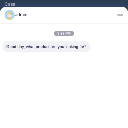
Casa.
Prodotti
admin
Video
Chi Siamo
8:27 PM
Visita Alla Fabbrica
Good day, what product are you looking for?
Controllo Della Qualità
Contattaci
Chiedi Un Preventivo
Notizie
Seguiteci.