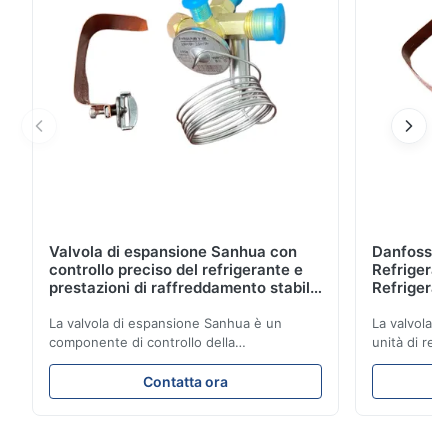
ecologico con refrigerante R404a.
Valvola di espansione Sanhua con
Danfoss E
controllo preciso del refrigerante e
Refrigerat
prestazioni di raffreddamento stabili
Refrigeran
per unità di refrigerazione per veicoli
Reliabilit
La valvola di espansione Sanhua è un
La valvola d
componente di controllo della
unità di ref
refrigerazione ad alte prestazioni
con precisio
progettato per unità di refrigerazione di
garantendo 
Contatta ora
camion, furgoni refrigerati e sistemi di
stabili ed e
trasporto della catena del freddo. Regola
una struttu
accuratamente il flusso di refrigerante
compatto e 