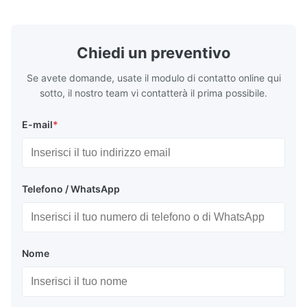
nell'evaporatore per garantire prestazioni
applicativa 
di raffreddamento stabili, efficienza
dei camion e
energetica e funzionamento affidabile.
freddo.
Chiedi un preventivo
Se avete domande, usate il modulo di contatto online qui
sotto, il nostro team vi contatterà il prima possibile.
E-mail
*
Telefono / WhatsApp
Nome