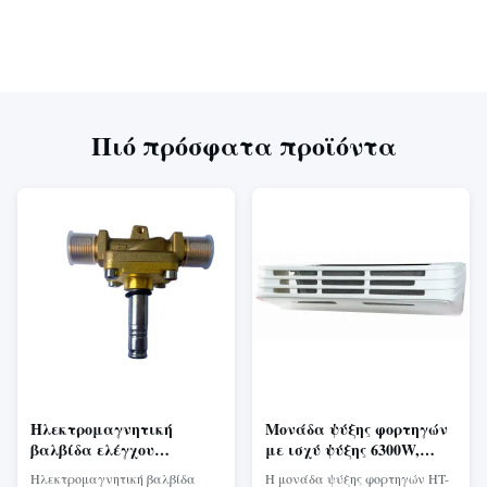
Πιό πρόσφατα προϊόντα
Ηλεκτρομαγνητική
Μονάδα ψύξης φορτηγών
βαλβίδα ελέγχου
με ισχύ ψύξης 6300W,
γρήγορης απόκρισης με
συμπυκνωτή παράλληλης
Ηλεκτρομαγνητική βαλβίδα
Η μονάδα ψύξης φορτηγών HT-