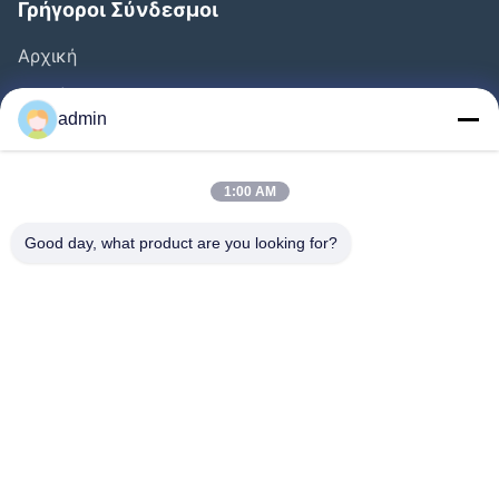
Γρήγοροι Σύνδεσμοι
Αρχική
Προϊόντα
admin
Βίντεο
Σχετικά Με Εμάς
1:00 AM
Ξενάγηση Στο Εργοστάσιο
Good day, what product are you looking for?
Έλεγχος Ποιότητας
Επικοινωνήστε Μαζί Μας
Ζητήστε Μια Προσφορά
Ειδήσεις
Ακολουθήστε Μας.