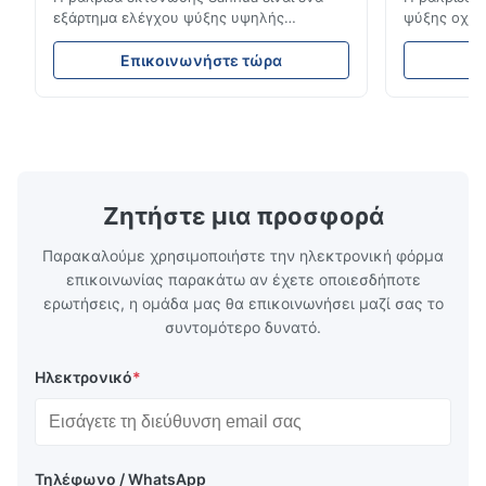
εξάρτημα ελέγχου ψύξης υψηλής
ψύξης οχημά
απόδοσης που έχει σχεδιαστεί για μονάδες
ροή του ψυ
ψύξης φορτηγών, φορτηγά-ψυγεία και
σταθερή απ
Επικοινωνήστε τώρα
Ε
συστήματα μεταφοράς με κρύα αλυσίδα.
απόδοση. Δι
Ρυθμίζει με ακρίβεια τη ροή ψυκτικού μέσα
συμπαγή σχε
στον εξατμιστή για να εξασφαλίσει σταθερή
συμβατότητ
απόδοση ψύξης, ενεργειακή απόδοση και
ψύξης φορτ
αξιόπιστη λειτουργία.
αλυσίδα.
Ζητήστε μια προσφορά
Παρακαλούμε χρησιμοποιήστε την ηλεκτρονική φόρμα
επικοινωνίας παρακάτω αν έχετε οποιεσδήποτε
ερωτήσεις, η ομάδα μας θα επικοινωνήσει μαζί σας το
συντομότερο δυνατό.
Ηλεκτρονικό
*
Τηλέφωνο / WhatsApp