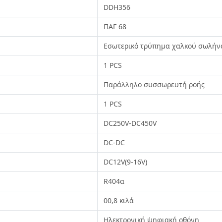
DDH356
ΠΑΓ 68
Εσωτερικό τρύπημα χαλκού σωλήν
1 PCS
Παράλληλο συσσωρευτή ροής
1 PCS
DC250V-DC450V
DC-DC
DC12V(9-16V)
R404α
00,8 κιλά
Ηλεκτρονική ψηφιακή οθόνη