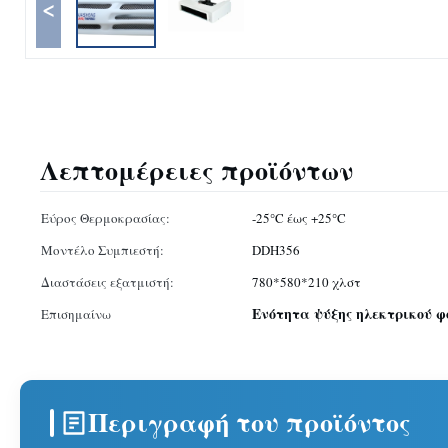
<
Λεπτομέρειες προϊόντων
Εύρος Θερμοκρασίας:
-25°C έως +25°C
Μοντέλο Συμπιεστή:
DDH356
Διαστάσεις εξατμιστή:
780*580*210 χλστ
Ενότητα ψύξης ηλεκτρικού φ
Επισημαίνω
Περιγραφή του προϊόντος