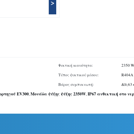
>
Ψυκτική ικανότητα:
2350 W
Τύπος ψυκτικού μέσου:
R404A
Βάρος συμπυκνωτή:
&lt;63 
ορτηγού EV300
Μονάδα ψύξης ψύξης 2350W
IP67 ανθεκτική στο ν
,
,