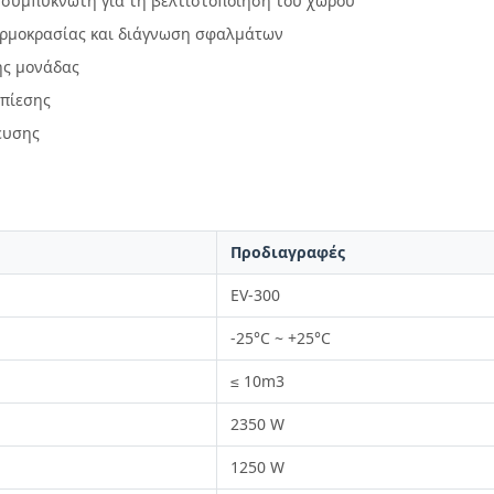
 συμπυκνωτή για τη βελτιστοποίηση του χώρου
θερμοκρασίας και διάγνωση σφαλμάτων
ης μονάδας
 πίεσης
ευσης
Προδιαγραφές
EV-300
-25°C ~ +25°C
≤ 10m3
2350 W
1250 W