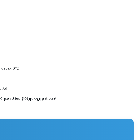
 στους 0°C
κιλά
ερό μονάδα ψύξης οχημάτων