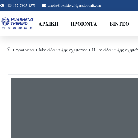
+86-137-7805-1573
amelia@vehiclerefrigerationunit.com
ΑΡΧΙΚΉ
ΠΡΟΪΌΝΤΑ
ΒΊΝΤΕΟ
προϊόντα
Μονάδα ψύξης οχήματος
Η μονάδα ψύξης οχημάτ