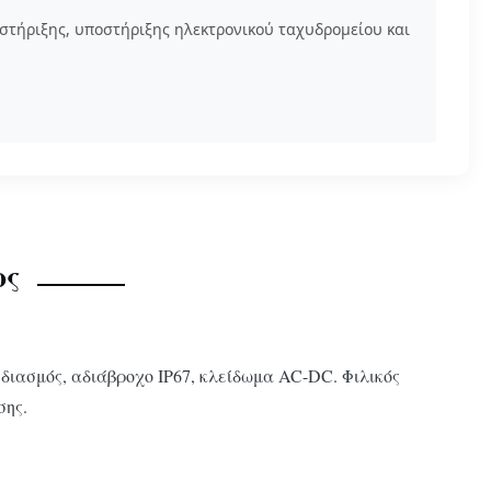
τήριξης, υποστήριξης ηλεκτρονικού ταχυδρομείου και
ος
διασμός, αδιάβροχο IP67, κλείδωμα AC-DC. Φιλικός
σης.