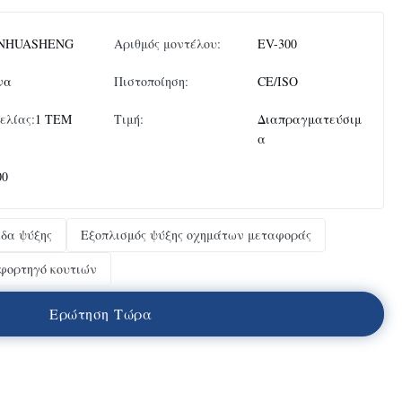
NHUASHENG
Αριθμός μοντέλου:
EV-300
να
Πιστοποίηση:
CE/ISO
ελίας:
1 ΤΕΜ
Τιμή:
Διαπραγματεύσιμ
α
00
άδα ψύξης
Εξοπλισμός ψύξης οχημάτων μεταφοράς
 φορτηγό κουτιών
Ε
ρ
ώ
τ
η
σ
η
Τ
ώ
ρ
α