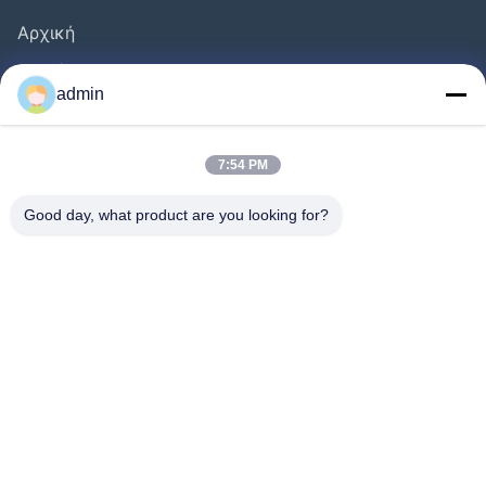
Αρχική
Προϊόντα
admin
Βίντεο
Σχετικά Με Εμάς
7:54 PM
Ξενάγηση Στο Εργοστάσιο
Good day, what product are you looking for?
Έλεγχος Ποιότητας
Επικοινωνήστε Μαζί Μας
Ζητήστε Μια Προσφορά
Ειδήσεις
Ακολουθήστε Μας.