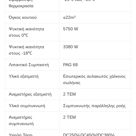
θερμοκρασία
Όγκος κουτιού
≤22m³
Ψυκτική ικανότητα
5750 W
στους 0℃
Ψυκτική ικανότητα
3380 W
στους -18℃
Λιπαντικό Συμπιεστή
PAG 68
Υλικό εξατμιστή
Εσωτερικός αυλακωτός χάλκινος
σωλήνας
Ανεμιστήρες εξατμιστή
2 ΤΕΜ
Υλικό συμπυκνωτή
Συμπυκνωτής παράλληλης ροής
Ανεμιστήρες
2 ΤΕΜ
συμπυκνωτή
Υψηλή Τάση
DC250V-DC450V/DC380V-