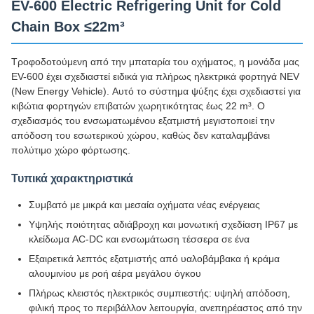
EV-600 Electric Refrigering Unit for Cold
Chain Box ≤22m³
Τροφοδοτούμενη από την μπαταρία του οχήματος, η μονάδα μας
EV-600 έχει σχεδιαστεί ειδικά για πλήρως ηλεκτρικά φορτηγά NEV
(New Energy Vehicle). Αυτό το σύστημα ψύξης έχει σχεδιαστεί για
κιβώτια φορτηγών επιβατών χωρητικότητας έως 22 m³. Ο
σχεδιασμός του ενσωματωμένου εξατμιστή μεγιστοποιεί την
απόδοση του εσωτερικού χώρου, καθώς δεν καταλαμβάνει
πολύτιμο χώρο φόρτωσης.
Τυπικά χαρακτηριστικά
Συμβατό με μικρά και μεσαία οχήματα νέας ενέργειας
Υψηλής ποιότητας αδιάβροχη και μονωτική σχεδίαση IP67 με
κλείδωμα AC-DC και ενσωμάτωση τέσσερα σε ένα
Εξαιρετικά λεπτός εξατμιστής από υαλοβάμβακα ή κράμα
αλουμινίου με ροή αέρα μεγάλου όγκου
Πλήρως κλειστός ηλεκτρικός συμπιεστής: υψηλή απόδοση,
φιλική προς το περιβάλλον λειτουργία, ανεπηρέαστος από την