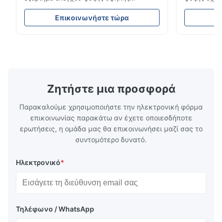
απόδοσης που έχει σχεδιαστεί για μονάδες
ροή του ψυ
ψύξης φορτηγών, φορτηγά-ψυγεία και
σταθερή απ
Επικοινωνήστε τώρα
Ε
συστήματα μεταφοράς με κρύα αλυσίδα.
απόδοση. Δι
Ρυθμίζει με ακρίβεια τη ροή ψυκτικού μέσα
συμπαγή σχε
στον εξατμιστή για να εξασφαλίσει σταθερή
συμβατότητ
απόδοση ψύξης, ενεργειακή απόδοση και
ψύξης φορτ
αξιόπιστη λειτουργία.
αλυσίδα.
Ζητήστε μια προσφορά
Παρακαλούμε χρησιμοποιήστε την ηλεκτρονική φόρμα
επικοινωνίας παρακάτω αν έχετε οποιεσδήποτε
ερωτήσεις, η ομάδα μας θα επικοινωνήσει μαζί σας το
συντομότερο δυνατό.
Ηλεκτρονικό
*
Τηλέφωνο / WhatsApp