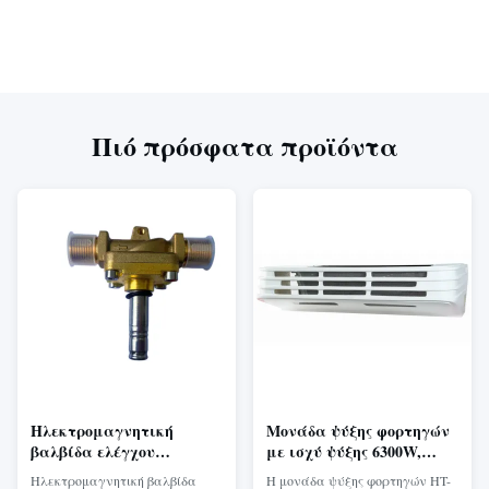
Πιό πρόσφατα προϊόντα
Ηλεκτρομαγνητική
Μονάδα ψύξης φορτηγών
βαλβίδα ελέγχου
με ισχύ ψύξης 6300W,
γρήγορης απόκρισης με
συμπυκνωτή παράλληλης
Ηλεκτρομαγνητική βαλβίδα
Η μονάδα ψύξης φορτηγών HT-