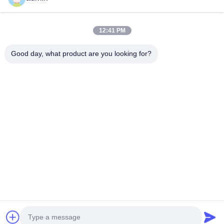
Βίντεο
Σχετικά Με Εμάς
12:41 PM
Ξενάγηση Στο Εργοστάσιο
Good day, what product are you looking for?
Έλεγχος Ποιότητας
Επικοινωνήστε Μαζί Μας
Ζητήστε Μια Προσφορά
Ειδήσεις
Ακολουθήστε Μας.
©2024- Sichuan Yinhuasheng Technology Co., Ltd.. . Διατηρούνται όλα
τα πνευματικά δικαιώματα.