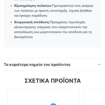
Εξυπηρέτηση πελατών:
Προτεραιότητα στις ανάγκες
των πελατών με άριστη υποστήριξη, τεχνική βοήθεια
και έγκαιρη παράδοση
Ενεργειακή απόδοση:
Προηγμένες τεχνολογίες
εξοικονόμησης ενέργειας που ελαχιστοποιούν την
κατανάλωση ενώ μεγιστοποιούν την απόδοση και τη
βιωσιμότητα
Τα κυριότερα σημεία του προϊόντος
Η μονάδα ψύξης οχημάτων HT-500 προσφέρει εύρος
ΣΧΕΤΙΚΑ ΠΡΟΪΟΝΤΑ
-25°C έως +25°C με χωρητικότητα ψύξης 5100W
στους 0℃. Διαθέτει ανθεκτική στη διάβρωση
κονσερβοποίηση FRP, συμπυκνωτή παράλληλης ροής,
εσωτερικό αυλακωτό εξατμιστή χάλκινου σωλήνα