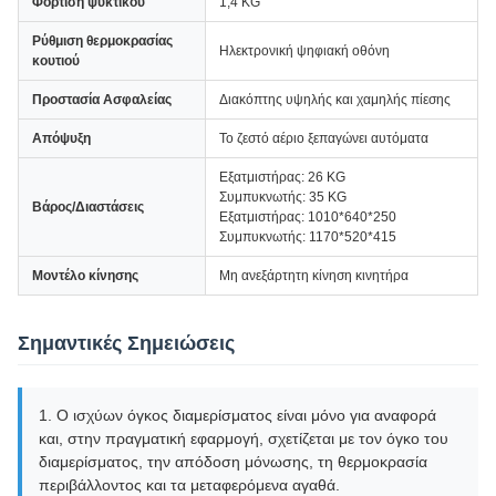
Φόρτιση ψυκτικού
1,4 KG
Ρύθμιση θερμοκρασίας
Ηλεκτρονική ψηφιακή οθόνη
κουτιού
Προστασία Ασφαλείας
Διακόπτης υψηλής και χαμηλής πίεσης
Απόψυξη
Το ζεστό αέριο ξεπαγώνει αυτόματα
Εξατμιστήρας: 26 KG
Συμπυκνωτής: 35 KG
Βάρος/Διαστάσεις
Εξατμιστήρας: 1010*640*250
Συμπυκνωτής: 1170*520*415
Μοντέλο κίνησης
Μη ανεξάρτητη κίνηση κινητήρα
Σημαντικές Σημειώσεις
1. Ο ισχύων όγκος διαμερίσματος είναι μόνο για αναφορά
και, στην πραγματική εφαρμογή, σχετίζεται με τον όγκο του
διαμερίσματος, την απόδοση μόνωσης, τη θερμοκρασία
περιβάλλοντος και τα μεταφερόμενα αγαθά.