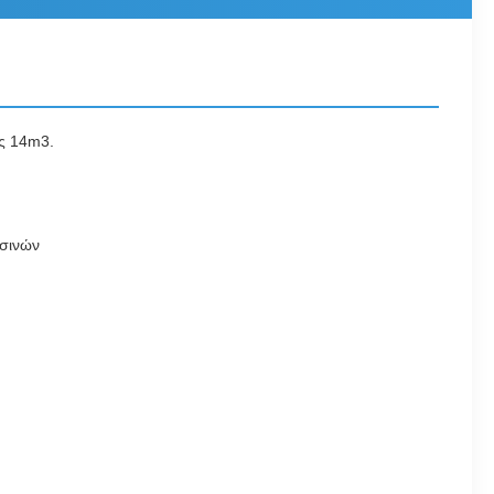
ως 14m3.
σσινών