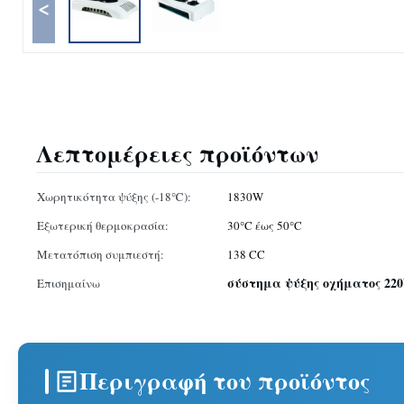
<
Λεπτομέρειες προϊόντων
Χωρητικότητα ψύξης (-18℃):
1830W
Εξωτερική θερμοκρασία:
30°C έως 50°C
Μετατόπιση συμπιεστή:
138 CC
σύστημα ψύξης οχήματος 220
Επισημαίνω
Περιγραφή του προϊόντος