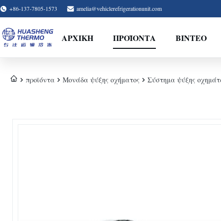
+86-137-7805-1573
amelia@vehiclerefrigerationunit.com
ΑΡΧΙΚΉ
ΠΡΟΪΌΝΤΑ
ΒΊΝΤΕΟ
προϊόντα
Μονάδα ψύξης οχήματος
Σύστημα ψύξης οχημάτ