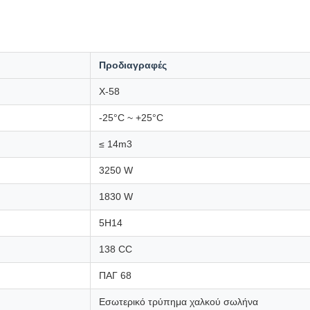
Προδιαγραφές
Χ-58
-25°C ~ +25°C
≤ 14m3
3250 W
1830 W
5H14
138 CC
ΠΑΓ 68
Εσωτερικό τρύπημα χαλκού σωλήνα