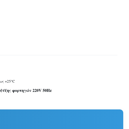
έως +25°C
ψύξης φορτηγών 220V 50Hz