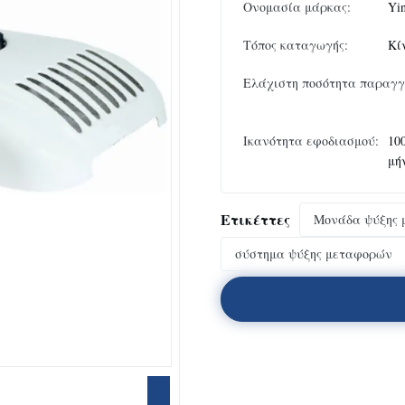
Ονομασία μάρκας:
Yi
Τόπος καταγωγής:
Κί
Ελάχιστη ποσότητα παραγγ
Ικανότητα εφοδιασμού:
10
μή
Ετικέττες
Μονάδα ψύξης
σύστημα ψύξης μεταφορών