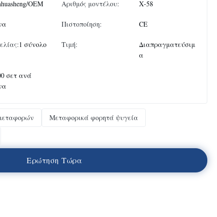
nhuasheng/OEM
Αριθμός μοντέλου:
Χ-58
να
Πιστοποίηση:
CE
ελίας:
1 σύνολο
Τιμή:
Διαπραγματεύσιμ
α
00 σετ ανά
να
 μεταφορών
Μεταφορικά φορητά ψυγεία
Ε
ρ
ώ
τ
η
σ
η
Τ
ώ
ρ
α