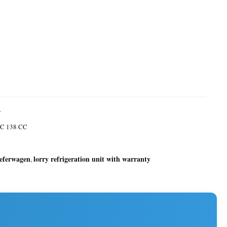
3
C 138 CC
ieferwagen
lorry refrigeration unit with warranty
,