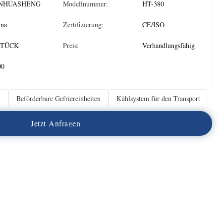
NHUASHENG
Modellnummer:
HT-380
ina
Zertifizierung:
CE/ISO
STÜCK
Preis:
Verhandlungsfähig
00
t
Beförderbare Gefriereinheiten
Kühlsystem für den Transport
J
e
t
z
t
A
n
f
r
a
g
e
n