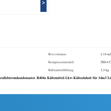
>
Boxvolumen:
≤ 14 m
Kompressormodell:
5H14 C
Kältemittelfüllung:
1,3 kg
rallelstromkondensator
R404a Kältemittel-Lkw-Kälteeinheit für 14m3 L
,