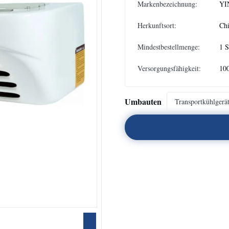
Markenbezeichnung:
YI
Herkunftsort:
Ch
Mindestbestellmenge:
1 
Versorgungsfähigkeit:
10
Umbauten
Transportkühlgerä