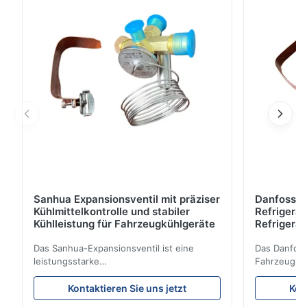
and-Play-Installation und genaue Passform für
HUASHENG-Systeme.
Sanhua Expansionsventil mit präziser
Danfoss E
Kühlmittelkontrolle und stabiler
Refrigerat
Kühlleistung für Fahrzeugkühlgeräte
Refrigeran
Reliabilit
Das Sanhua-Expansionsventil ist eine
Das Danfoss
leistungsstarke
Fahrzeugküh
Kühlsteuerungskomponente, die für LKW-
Kältemittelf
Kühleinheiten, Kühltransporter und
eine stabile
Kontaktieren Sie uns jetzt
Kon
Kühlkettentransportsysteme entwickelt
Energieeffiz