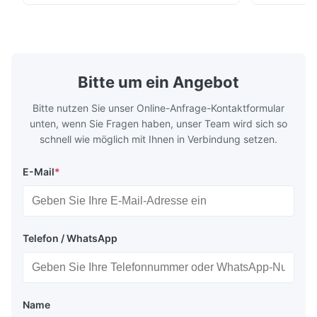
wurde. Es reguliert den Kältemittelfluss in
langlebige 
den Verdampfer präzise und sorgt so für
Design und 
stabile Kühlleistung, Energieeffizienz und
Anwendungsk
zuverlässigen Betrieb.
Kühlsysteme
Bitte um ein Angebot
Bitte nutzen Sie unser Online-Anfrage-Kontaktformular
unten, wenn Sie Fragen haben, unser Team wird sich so
schnell wie möglich mit Ihnen in Verbindung setzen.
E-Mail
*
Telefon / WhatsApp
Name