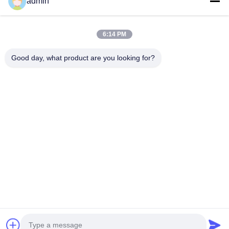
admin
Videos
Über Uns
6:14 PM
Werksbesichtigung
Good day, what product are you looking for?
Qualitätskontrolle
Kontakt
Angebot Anfordern
Neuigkeiten
Folgen Sie Uns.
©2024- Sichuan Yinhuasheng Technology Co., Ltd.. . Alle Rechte
vorbehalten.