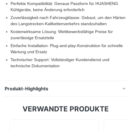
Perfekte Kompatibilität: Genaue Passform für HUASHENG
Kühlgeräte, keine Änderung erforderlich
Zuverlässigkeit nach Fahrzeugklasse: Gebaut, um den Härten
des Langstrecken-Kaltkettenverkehrs standzuhalten
Kostenwirksame Lösung: Wettbewerbsfähige Preise für
zuverlässige Ersatzteile
Einfache Installation: Plug-and-play-Konstruktion für schnelle
Wartung und Ersatz
Technischer Support: Vollständiger Kundendienst und
technische Dokumentation
Produkt-Highlights
Der 12/24-V-DC-Rücklufttemperatursensor von
VERWANDTE PRODUKTE
YINHUASHENG bietet eine hochpräzise Messung mit
fahrzeugtauglicher Haltbarkeit für LKW-Kühleinheiten.
Bietet umfassende Spannungskompatibilität, Plug-