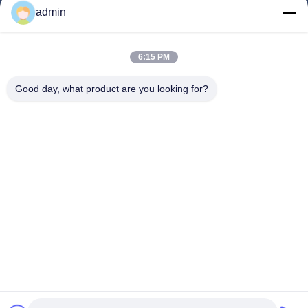
admin
Videos
Über Uns
6:15 PM
Werksbesichtigung
Good day, what product are you looking for?
Qualitätskontrolle
Kontakt
Angebot Anfordern
Neuigkeiten
Folgen Sie Uns.
©2024- Sichuan Yinhuasheng Technology Co., Ltd.. . Alle Rechte