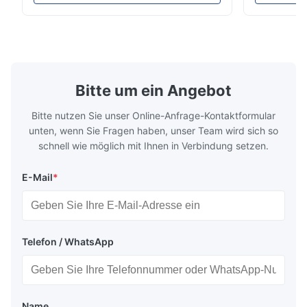
Kühlkettentransportsysteme entwickelt
Energieeffiz
Verdampfer
780*580*210
wurde. Es reguliert den Kältemittelfluss in
langlebige 
den Verdampfer präzise und sorgt so für
Design und 
Kondensator
890*720*207
stabile Kühlleistung, Energieeffizienz und
Anwendungsk
zuverlässigen Betrieb.
Kühlsysteme
Voll elektrisch
Antriebsmodell
Bitte um ein Angebot
angetrieben
Bitte nutzen Sie unser Online-Anfrage-Kontaktformular
unten, wenn Sie Fragen haben, unser Team wird sich so
schnell wie möglich mit Ihnen in Verbindung setzen.
E-Mail
*
Telefon / WhatsApp
Name