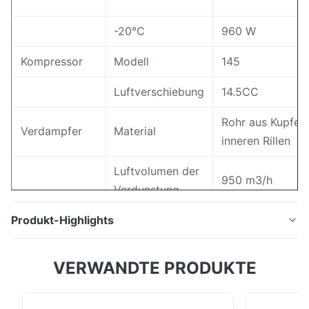
-20°C
960 W
Kompressor
Modell
145
Luftverschiebung
14.5CC
Rohr aus Kupfer 
Verdampfer
Material
inneren Rillen
Luftvolumen der
950 m3/h
Verdunstung
Produkt-Highlights
Material
Parallelstromko
Angetrieben von der Fahrzeugbatterie ist unser EV-
Kondensator
VERWANDTE PRODUKTE
200J speziell für neue vollelektrische Kühl- und
Gefrierfahrzeuge konzipiert. Die für
Anzahl der Fans
1 PCS
Kühlfahrzeugkästen mit einer Größe von 4-8 m3 weit