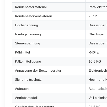
Kondensatormaterial
Parallelstr
Kondensatorventilatoren
2 PCS
Hochspannung
Dies ist der
Niedrigspannung
Gleichspan
Steuerspannung
Dies ist der
Kühlmittel
R404a
Kältemittelladung
10,8 KG
Anpassung der Boxtemperatur
Elektronisch
Sicherheitsschutz
Hoch- und N
Auftauen
Automatisc
Antriebsmodell
Voll elektri
Gewicht des Verdampfers
24.5 KG