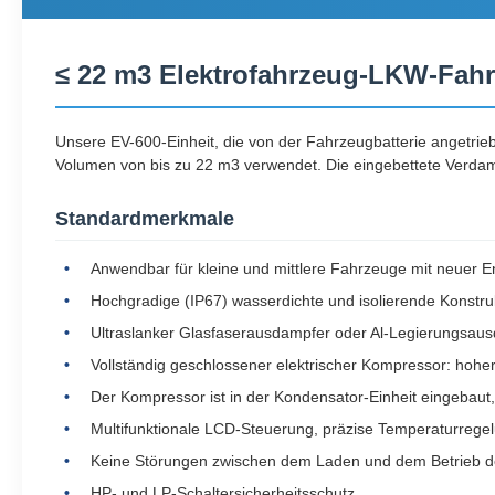
≤ 22 m3 Elektrofahrzeug-LKW-Fah
Unsere EV-600-Einheit, die von der Fahrzeugbatterie angetrieben
Volumen von bis zu 22 m3 verwendet. Die eingebettete Verda
Standardmerkmale
Anwendbar für kleine und mittlere Fahrzeuge mit neuer 
Hochgradige (IP67) wasserdichte und isolierende Konstruk
Ultraslanker Glasfaserausdampfer oder Al-Legierungsau
Vollständig geschlossener elektrischer Kompressor: hoher
Der Kompressor ist in der Kondensator-Einheit eingebaut
Multifunktionale LCD-Steuerung, präzise Temperaturregel
Keine Störungen zwischen dem Laden und dem Betrieb der 
HP- und LP-Schaltersicherheitsschutz