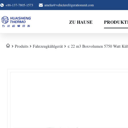
+86-137-7805-1573
amelia@vehiclerefrigerationunit.com
ZU HAUSE
PRODUKT
Produits
Fahrzeugkühlgerät
≤ 22 m3 Boxvolumen 5750 Watt Kühl