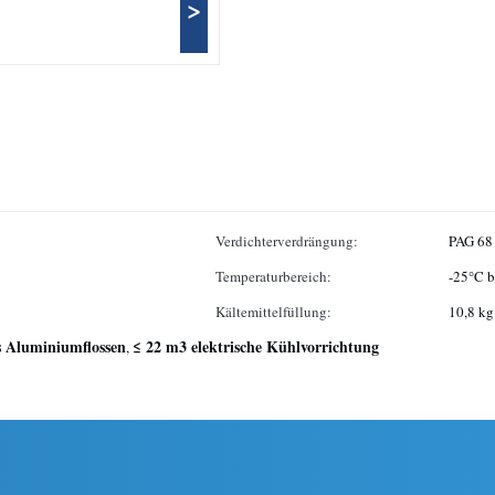
>
Verdichterverdrängung:
PAG 68
Temperaturbereich:
-25°C b
Kältemittelfüllung:
10,8 kg
s Aluminiumflossen
≤ 22 m3 elektrische Kühlvorrichtung
,