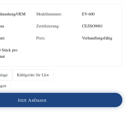
nhuasheng/OEM
Modellnummer:
EV-600
ina
Zertifizierung:
CE/ISO9001
atz
Preis:
Verhandlungsfähig
 Stück pro
nat
nlage
Kühlgeräte für Lkw
agen
J
e
t
z
t
A
n
f
r
a
g
e
n