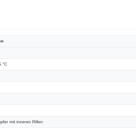
on
5 °C
fer mit inneren Rillen