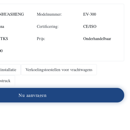
NHUASHENG
Modelnummer:
EV-300
ina
Certificering:
CE/ISO
STKS
Prijs:
Onderhandelbaar
00
installatie
Verkoelingstoestellen voor vrachtwagens
ostruck
N
u
a
a
n
v
r
a
g
e
n