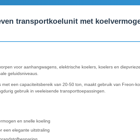
even transportkoelunit met koelvermog
worpen voor aanhangwagens, elektrische koelers, koelers en diepvriezer
male geluidsniveaus.
s met een capaciteitsbereik van 20-50 ton, maakt gebruik van Freon-ko
ngdurig gebruik in veeleisende transporttoepassingen.
rmogen en snelle koeling
r een elegante uitstraling
 brandstofbesparing