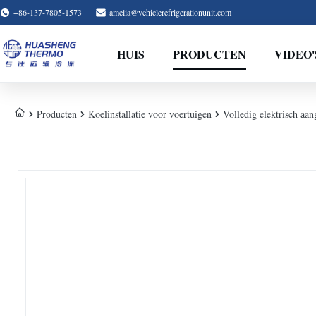
+86-137-7805-1573
amelia@vehiclerefrigerationunit.com
HUIS
PRODUCTEN
VIDEO'
Producten
Koelinstallatie voor voertuigen
Volledig elektrisch aa