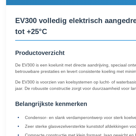
EV300 volledig elektrisch aangedr
tot +25°C
Productoverzicht
De EV300 is een koelunit met directe aandrijving, speciaal ont
betrouwbare prestaties en levert consistente koeling met mini
De EV300 is voorzien van koelsystemen op lucht- of waterbasi
jaar. De robuuste constructie zorgt voor duurzaamheid voor la
Belangrijkste kenmerken
Condensor- en slank verdamperontwerp voor sterk koelve
Zeer sterke glasvezelversterkte kunststof afdekkingen voo
Compacte constructie met klein formaat, laag gewicht en