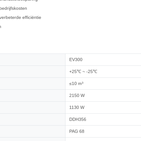
bedrijfskosten
erbeterde efficiëntie
n
EV300
+25℃ ~ -25℃
≤10 m³
2150 W
1130 W
DDH356
PAG 68