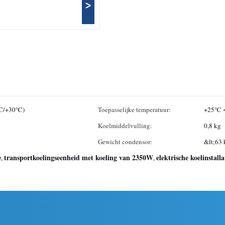
>
8℃/+30℃)
Toepasselijke temperatuur:
+25℃ 
Koelmiddelvulling:
0,8 kg
Gewicht condensor:
&lt;63 
e
transportkoelingseenheid met koeling van 2350W
elektrische koelinstall
,
,