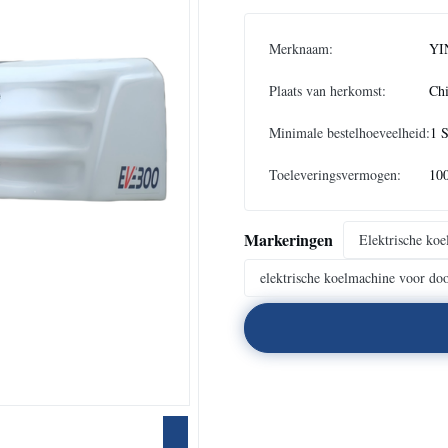
Merknaam:
YI
Plaats van herkomst:
Ch
Minimale bestelhoeveelheid:
1 
Toeleveringsvermogen:
10
Markeringen
Elektrische koel
elektrische koelmachine voor do