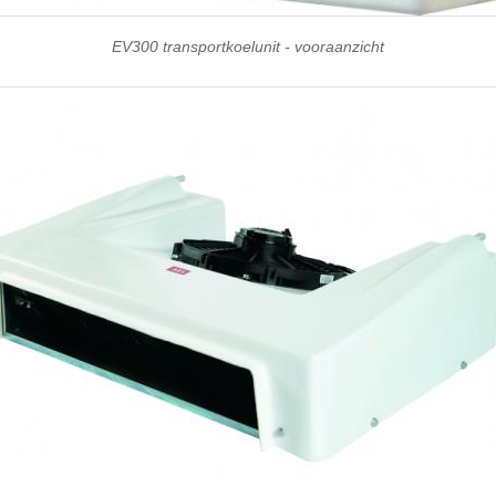
EV300 transportkoelunit - vooraanzicht