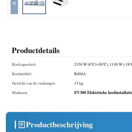
<
Productdetails
Koelcapaciteit:
2150 W (0℃/+30℃), 1130 W (-1
Koelmiddel:
R404A
Gewicht van de verdamper:
13 kg
EV300 Elektrische koelinstallati
Markeren
Productbeschrijving