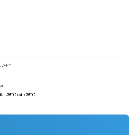
~ -25℃
kg
atie -25°C tot +25°C