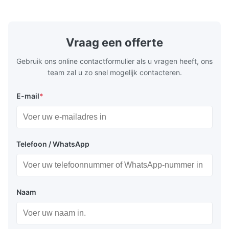
en betrouwbare werking te garanderen.
toepassingsc
koelsystem
koelketentr
Vraag een offerte
Gebruik ons online contactformulier als u vragen heeft, ons
team zal u zo snel mogelijk contacteren.
E-mail
*
Telefoon / WhatsApp
Naam