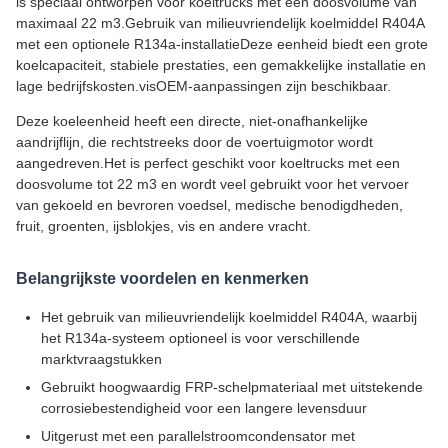
is speciaal ontworpen voor koeltrucks met een doosvolume van
maximaal 22 m3.Gebruik van milieuvriendelijk koelmiddel R404A
met een optionele R134a-installatieDeze eenheid biedt een grote
koelcapaciteit, stabiele prestaties, een gemakkelijke installatie en
lage bedrijfskosten.visOEM-aanpassingen zijn beschikbaar.
Deze koeleenheid heeft een directe, niet-onafhankelijke
aandrijflijn, die rechtstreeks door de voertuigmotor wordt
aangedreven.Het is perfect geschikt voor koeltrucks met een
doosvolume tot 22 m3 en wordt veel gebruikt voor het vervoer
van gekoeld en bevroren voedsel, medische benodigdheden,
fruit, groenten, ijsblokjes, vis en andere vracht.
Belangrijkste voordelen en kenmerken
Het gebruik van milieuvriendelijk koelmiddel R404A, waarbij
het R134a-systeem optioneel is voor verschillende
marktvraagstukken
Gebruikt hoogwaardig FRP-schelpmateriaal met uitstekende
corrosiebestendigheid voor een langere levensduur
Uitgerust met een parallelstroomcondensator met