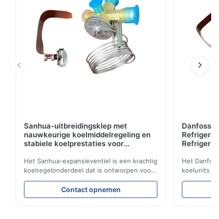
Sanhua-uitbreidingsklep met
Danfoss E
nauwkeurige koelmiddelregeling en
Refrigerat
stabiele koelprestaties voor
Refrigeran
voertuigkoeleenheden
Reliabilit
Het Sanhua-expansieventiel is een krachtig
Het Danfoss
koelregelonderdeel dat is ontworpen voor
koelunits v
koelunits voor vrachtwagens, koelwagens
koelmiddels
en transportsystemen voor koude ketens.
stabiele koe
Contact opnemen
Het regelt nauwkeurig de
efficiëntie
koelmiddelstroom naar de verdamper om
over een du
stabiele koelprestaties, energie-efficiëntie
ontwerp en