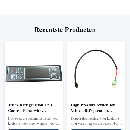
Recentste Producten
Truck Refrigeration Unit
High Pressure Switch for
Control Panel with
Vehicle Refrigeration
Temperature Control
Systems with Compressor
Hoogwaardig bedieningspaneel voor
Hogedrukschakelaar voor koelunits
Function, Fault Diagnosis
Protection and High
koelunits voor vrachtwagens, voor
voor vrachtwagens die betrouwbare
Display, and Durable Vehicle
Pressure Safety
gemakkelijke bediening,
drukbewaking en