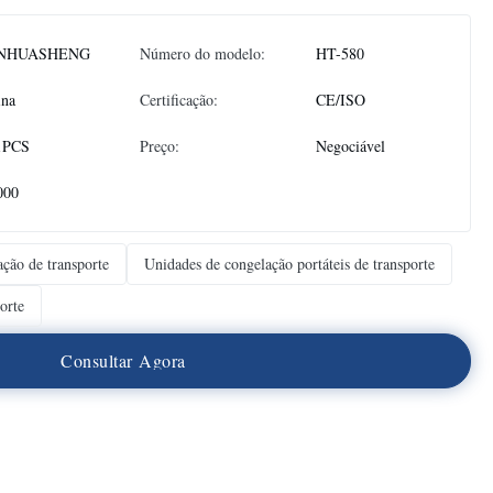
NHUASHENG
Número do modelo:
HT-580
ina
Certificação:
CE/ISO
1PCS
Preço:
Negociável
000
ação de transporte
Unidades de congelação portáteis de transporte
orte
C
o
n
s
u
l
t
a
r
A
g
o
r
a