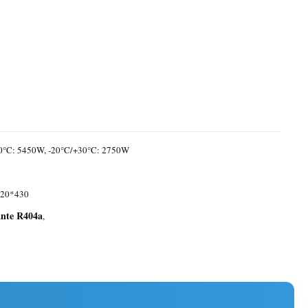
0°C: 5450W, -20°C/+30°C: 2750W
20*430
rante R404a
,