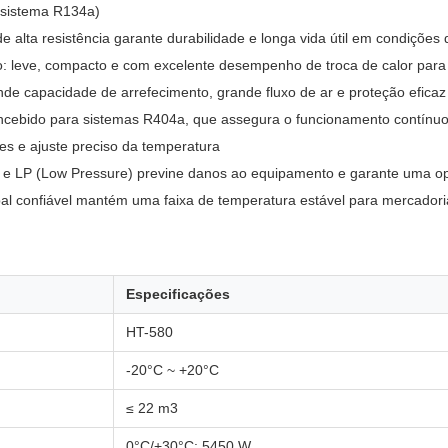
 sistema R134a)
e alta resistência garante durabilidade e longa vida útil em condições
: leve, compacto e com excelente desempenho de troca de calor para u
de capacidade de arrefecimento, grande fluxo de ar e proteção eficaz 
ncebido para sistemas R404a, que assegura o funcionamento contínuo 
les e ajuste preciso da temperatura
e) e LP (Low Pressure) previne danos ao equipamento e garante uma 
l confiável mantém uma faixa de temperatura estável para mercadori
Especificações
HT-580
-20°C ~ +20°C
≤ 22 m3
0°C/+30°C: 5450 W