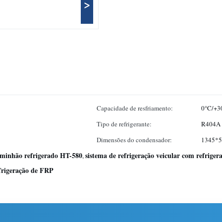
>
Capacidade de resfriamento:
0°C/+3
Tipo de refrigerante:
R404A
Dimensões do condensador:
1345*5
aminhão refrigerado HT-580
sistema de refrigeração veicular com refrige
,
efrigeração de FRP