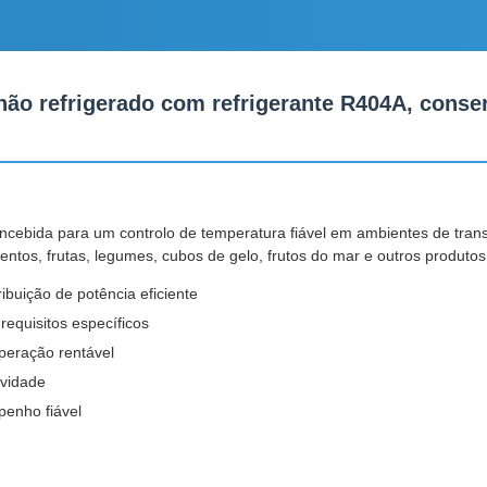
ão refrigerado com refrigerante R404A, conser
oncebida para um controlo de temperatura fiável em ambientes de tran
ntos, frutas, legumes, cubos de gelo, frutos do mar e outros produtos
buição de potência eficiente
equisitos específicos
peração rentável
ividade
penho fiável