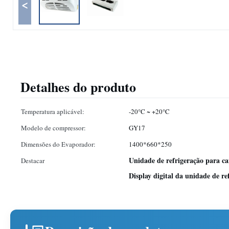
<
Detalhes do produto
Temperatura aplicável:
-20°C ~ +20°C
Modelo de compressor:
GY17
Dimensões do Evaporador:
1400*660*250
Unidade de refrigeração para c
Destacar
Display digital da unidade de r