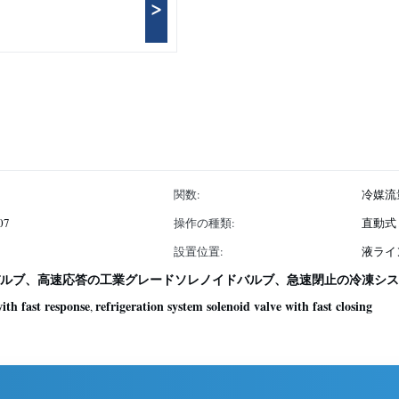
>
関数:
冷媒流量
07
操作の種類:
直動式
設置位置:
液ライ
イドバルブ、高速応答の工業グレードソレノイドバルブ、急速閉止の冷凍シ
with fast response
refrigeration system solenoid valve with fast closing
,