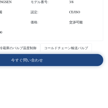
ONGSEN
モデル番号:
3/8
国
認定:
CE/ISO
価格:
交渉可能
00
冷蔵庫のバルブ温度制御
コールドチェーン輸送バルブ
今
す
ぐ
問
い
合
わ
せ