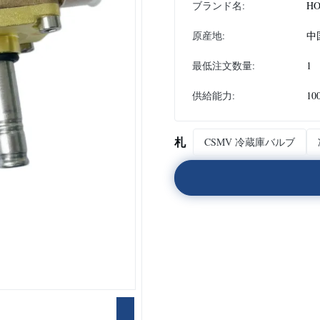
ブランド名:
H
原産地:
中
最低注文数量:
1
供給能力:
10
札
CSMV 冷蔵庫バルブ