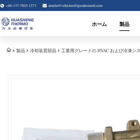
+86-137-7805-1573
amelia@vehiclerefrigerationunit.com
ホーム
製品
製品
冷却装置部品
工業用グレードの HVAC および冷凍シ