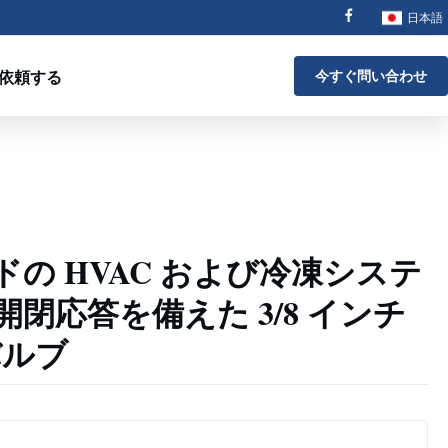
日本語
依頼する
今すぐ問い合わせ
の HVAC および冷凍システ
閉応答を備えた 3/8 インチ
バルブ