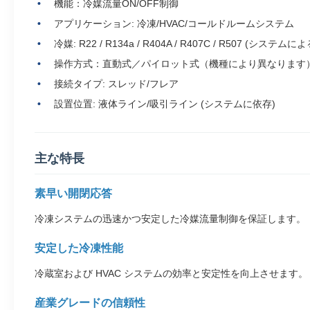
機能：冷媒流量ON/OFF制御
アプリケーション: 冷凍/HVAC/コールドルームシステム
冷媒: R22 / R134a / R404A / R407C / R507 (システムによ
操作方式：直動式／パイロット式（機種により異なります
接続タイプ: スレッド/フレア
設置位置: 液体ライン/吸引ライン (システムに依存)
主な特長
素早い開閉応答
冷凍システムの迅速かつ安定した冷媒流量制御を保証します。
安定した冷凍性能
冷蔵室および HVAC システムの効率と安定性を向上させます。
産業グレードの信頼性