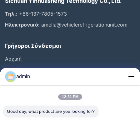
Sichuan Yinhuasheng Technology Co., Ltd.
Τηλ.:
+86-137-7805-1573
Ηλεκτρονικό:
amelia@vehiclerefrigerationunit.com
Γρήγοροι Σύνδεσμοι
Αρχική
Προϊόντα
admin
Βίντεο
Σχετικά Με Εμάς
12:31 PM
Ξενάγηση Στο Εργοστάσιο
Good day, what product are you looking for?
Έλεγχος Ποιότητας
Επικοινωνήστε Μαζί Μας
Ζητήστε Μια Προσφορά