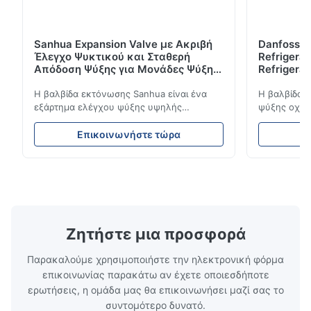
Sanhua Expansion Valve με Ακριβή
Danfoss E
Έλεγχο Ψυκτικού και Σταθερή
Refrigerat
Απόδοση Ψύξης για Μονάδες Ψύξης
Refrigeran
Οχημάτων
Reliabilit
Η βαλβίδα εκτόνωσης Sanhua είναι ένα
Η βαλβίδα 
εξάρτημα ελέγχου ψύξης υψηλής
ψύξης οχημά
απόδοσης που έχει σχεδιαστεί για μονάδες
ροή του ψυ
ψύξης φορτηγών, φορτηγά-ψυγεία και
σταθερή απ
Επικοινωνήστε τώρα
Ε
συστήματα μεταφοράς με κρύα αλυσίδα.
απόδοση. Δι
Ρυθμίζει με ακρίβεια τη ροή ψυκτικού μέσα
συμπαγή σχε
στον εξατμιστή για να εξασφαλίσει σταθερή
συμβατότητ
απόδοση ψύξης, ενεργειακή απόδοση και
ψύξης φορτ
αξιόπιστη λειτουργία.
αλυσίδα.
Ζητήστε μια προσφορά
Παρακαλούμε χρησιμοποιήστε την ηλεκτρονική φόρμα
επικοινωνίας παρακάτω αν έχετε οποιεσδήποτε
ερωτήσεις, η ομάδα μας θα επικοινωνήσει μαζί σας το
συντομότερο δυνατό.