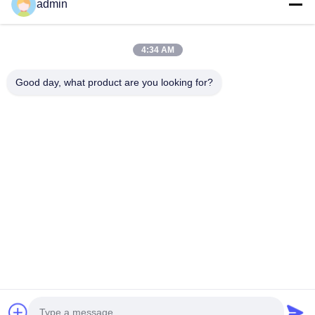
admin
Βίντεο
Σχετικά Με Εμάς
4:34 AM
Ξενάγηση Στο Εργοστάσιο
Good day, what product are you looking for?
Έλεγχος Ποιότητας
Επικοινωνήστε Μαζί Μας
Ζητήστε Μια Προσφορά
Ειδήσεις
Ακολουθήστε Μας.
©2024- Sichuan Yinhuasheng Technology Co., Ltd.. . Διατηρούνται όλα