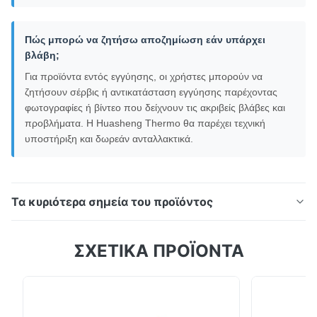
Πώς μπορώ να ζητήσω αποζημίωση εάν υπάρχει
βλάβη;
Για προϊόντα εντός εγγύησης, οι χρήστες μπορούν να
ζητήσουν σέρβις ή αντικατάσταση εγγύησης παρέχοντας
φωτογραφίες ή βίντεο που δείχνουν τις ακριβείς βλάβες και
προβλήματα. Η Huasheng Thermo θα παρέχει τεχνική
υποστήριξη και δωρεάν ανταλλακτικά.
Τα κυριότερα σημεία του προϊόντος
Ηλεκτρικό εφεδρικό σύστημα τροφοδοσίας (380V)
ΣΧΕΤΙΚΑ ΠΡΟΪΟΝΤΑ
Σύστημα ψύξης μεταφοράς για 35-60m³ Το
ηλεκτρικό εφεδρικό σύστημα ισχύος παρέχει συνεχή
ψύξη όταν το φορτηγό είναι σταθμευμένο και ο
οδικός συμπιεστής σταματά να λειτουργεί. Η μονάδα