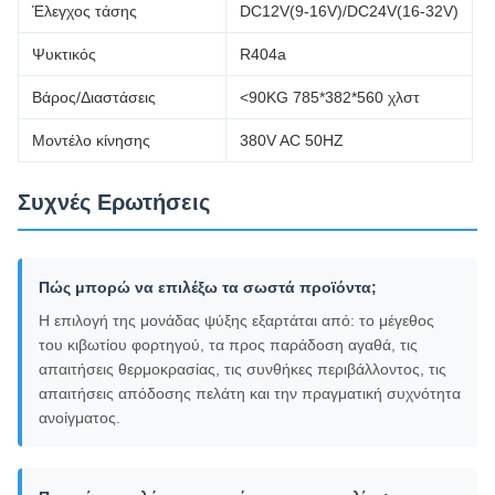
Έλεγχος τάσης
DC12V(9-16V)/DC24V(16-32V)
Ψυκτικός
R404a
Βάρος/Διαστάσεις
<90KG 785*382*560 χλστ
Μοντέλο κίνησης
380V AC 50HZ
Συχνές Ερωτήσεις
Πώς μπορώ να επιλέξω τα σωστά προϊόντα;
Η επιλογή της μονάδας ψύξης εξαρτάται από: το μέγεθος
του κιβωτίου φορτηγού, τα προς παράδοση αγαθά, τις
απαιτήσεις θερμοκρασίας, τις συνθήκες περιβάλλοντος, τις
απαιτήσεις απόδοσης πελάτη και την πραγματική συχνότητα
ανοίγματος.