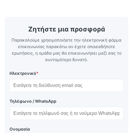
στον εξατμιστή για να εξασφαλίσει σταθερή
συμβατότητ
απόδοση ψύξης, ενεργειακή απόδοση και
ψύξης φορτ
αξιόπιστη λειτουργία.
αλυσίδα.
Ζητήστε μια προσφορά
Παρακαλούμε χρησιμοποιήστε την ηλεκτρονική φόρμα
επικοινωνίας παρακάτω αν έχετε οποιεσδήποτε
ερωτήσεις, η ομάδα μας θα επικοινωνήσει μαζί σας το
συντομότερο δυνατό.
Ηλεκτρονικό
*
Τηλέφωνο / WhatsApp
Ονομασία