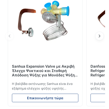
λειτουργεί με ηλεκτρισμό πόλης AC110V/AC380V,
διασφαλίζοντας αξιόπιστο ...
Sanhua Expansion Valve με Ακριβή
Danfoss E
Έλεγχο Ψυκτικού και Σταθερή
Refrigerat
Απόδοση Ψύξης για Μονάδες Ψύξης
Refrigeran
Οχημάτων
Reliabilit
Η βαλβίδα εκτόνωσης Sanhua είναι ένα
Η βαλβίδα 
εξάρτημα ελέγχου ψύξης υψηλής
ψύξης οχημά
απόδοσης που έχει σχεδιαστεί για μονάδες
ροή του ψυ
ψύξης φορτηγών, φορτηγά-ψυγεία και
σταθερή απ
Επικοινωνήστε τώρα
Ε
συστήματα μεταφοράς με κρύα αλυσίδα.
απόδοση. Δι
Ρυθμίζει με ακρίβεια τη ροή ψυκτικού μέσα
συμπαγή σχε