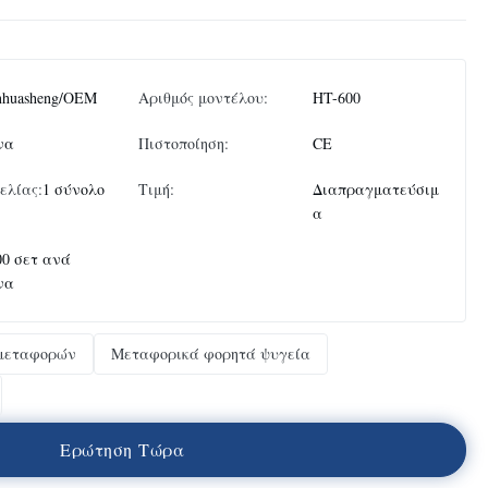
nhuasheng/OEM
Αριθμός μοντέλου:
HT-600
να
Πιστοποίηση:
CE
ελίας:
1 σύνολο
Τιμή:
Διαπραγματεύσιμ
α
00 σετ ανά
να
 μεταφορών
Μεταφορικά φορητά ψυγεία
Ε
ρ
ώ
τ
η
σ
η
Τ
ώ
ρ
α