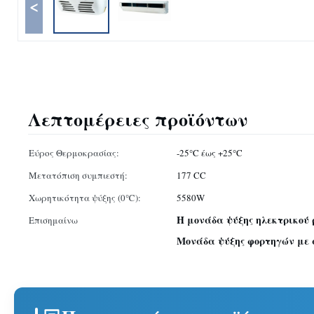
<
Λεπτομέρειες προϊόντων
Εύρος Θερμοκρασίας:
-25°C έως +25°C
Μετατόπιση συμπιεστή:
177 CC
Χωρητικότητα ψύξης (0℃):
5580W
Η μονάδα ψύξης ηλεκτρικού
Επισημαίνω
Μονάδα ψύξης φορτηγών με 