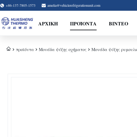
+86-137-7805-1573
amelia@vehiclerefrigerationunit.com
ΑΡΧΙΚΉ
ΠΡΟΪΌΝΤΑ
ΒΊΝΤΕΟ
προϊόντα
Μονάδα ψύξης οχήματος
Μονάδα ψύξης ρυμουλκ