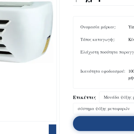
Ονομασία μάρκας:
Yi
Τόπος καταγωγής:
Κί
Ελάχιστη ποσότητα παραγγ
Ικανότητα εφοδιασμού:
10
μή
Ετικέττες
Μονάδα ψύξης
σύστημα ψύξης μεταφορών